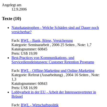
Angelegt am
12.9.2006
Texte (10)
Naturkatastrophen - Welche Schäden sind auf Dauer noch
versicherbar?
Fach:
BWL - Bank, Börse, Versicherung
Kategorie:
Seminararbeit , 2006 25 Seiten , Note: 1,7
Katalognummer:
60845
Preis:
US$ 19,99
Best-Practices von Kommunikations- und
Servicedienstleistungen: Customer Retention Programs
Fach:
BWL - Offline-Marketing und Online-Marketing
Kategorie:
Referat (Ausarbeitung) , 2004 16 Seiten , Note:
1,3
Katalognummer:
60843
Preis:
US$ 16,99
Lobbyarbeit in der EU - Arbeit der Interessenvertreter in
Brüssel
Fach:
BWL - Wirtschaftspolitik