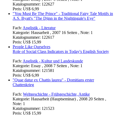
Katalognummer:
122627
Preis:
US$ 6,99
"You Must Be The Prince" - Traditional Fairy Tale Motifs in
A.S. Byatt's "The Djinn in the Nightingale's Eye"
Fach:
Anglistik - Literatur
Kategorie:
Hausarbeit , 2007 16 Seiten , Note: 1
Katalognummer:
122617
Preis:
US$ 15,99
People Like Ourselves
Role of Social Class Indicators in Today's English Society
Fach:
Anglistik - Kultur und Landeskunde
Kategorie:
Essay , 2008 7 Seiten , Note: 1
Katalognummer:
121581
Preis:
US$ 6,99
"Quae datur ex Chattis laurea" - Domitians erster
Chattenkrieg
Fach:
Weltgeschichte - Frühgeschichte, Antike
Kategorie:
Hausarbeit (Hauptseminar) , 2008 20 Seiten ,
Note: 1
Katalognummer:
121523
Preis:
US$ 15,99