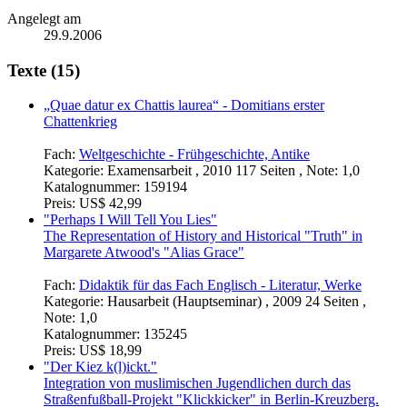
Angelegt am
29.9.2006
Texte (15)
„Quae datur ex Chattis laurea“ - Domitians erster
Chattenkrieg
Fach:
Weltgeschichte - Frühgeschichte, Antike
Kategorie:
Examensarbeit , 2010 117 Seiten , Note: 1,0
Katalognummer:
159194
Preis:
US$ 42,99
"Perhaps I Will Tell You Lies"
The Representation of History and Historical "Truth" in
Margarete Atwood's "Alias Grace"
Fach:
Didaktik für das Fach Englisch - Literatur, Werke
Kategorie:
Hausarbeit (Hauptseminar) , 2009 24 Seiten ,
Note: 1,0
Katalognummer:
135245
Preis:
US$ 18,99
"Der Kiez k(l)ickt."
Integration von muslimischen Jugendlichen durch das
Straßenfußball-Projekt "Klickkicker" in Berlin-Kreuzberg.