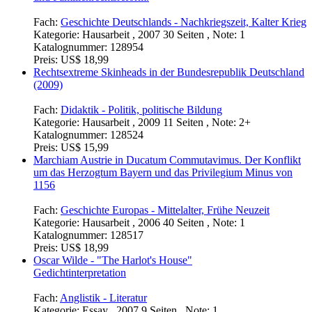
Fach:
Geschichte Deutschlands - Nachkriegszeit, Kalter Krieg
Kategorie:
Hausarbeit , 2007 30 Seiten , Note: 1
Katalognummer:
128954
Preis:
US$ 18,99
Rechtsextreme Skinheads in der Bundesrepublik Deutschland
(2009)
Fach:
Didaktik - Politik, politische Bildung
Kategorie:
Hausarbeit , 2009 11 Seiten , Note: 2+
Katalognummer:
128524
Preis:
US$ 15,99
Marchiam Austrie in Ducatum Commutavimus. Der Konflikt
um das Herzogtum Bayern und das Privilegium Minus von
1156
Fach:
Geschichte Europas - Mittelalter, Frühe Neuzeit
Kategorie:
Hausarbeit , 2006 40 Seiten , Note: 1
Katalognummer:
128517
Preis:
US$ 18,99
Oscar Wilde - "The Harlot's House"
Gedichtinterpretation
Fach:
Anglistik - Literatur
Kategorie:
Essay , 2007 9 Seiten , Note: 1