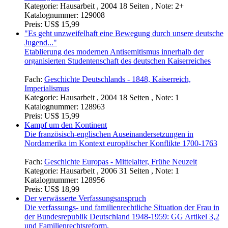
Kategorie:
Hausarbeit , 2004 18 Seiten , Note: 2+
Katalognummer:
129008
Preis:
US$ 15,99
"Es geht unzweifelhaft eine Bewegung durch unsere deutsche
Jugend..."
Etablierung des modernen Antisemitismus innerhalb der
organisierten Studentenschaft des deutschen Kaiserreiches
Fach:
Geschichte Deutschlands - 1848, Kaiserreich,
Imperialismus
Kategorie:
Hausarbeit , 2004 18 Seiten , Note: 1
Katalognummer:
128963
Preis:
US$ 15,99
Kampf um den Kontinent
Die französisch-englischen Auseinandersetzungen in
Nordamerika im Kontext europäischer Konflikte 1700-1763
Fach:
Geschichte Europas - Mittelalter, Frühe Neuzeit
Kategorie:
Hausarbeit , 2006 31 Seiten , Note: 1
Katalognummer:
128956
Preis:
US$ 18,99
Der verwässerte Verfassungsanspruch
Die verfassungs- und familienrechtliche Situation der Frau in
der Bundesrepublik Deutschland 1948-1959: GG Artikel 3,2
und Familienrechtsreform.