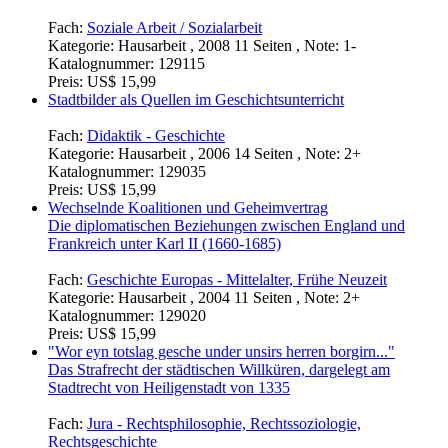
Fach:
Soziale Arbeit / Sozialarbeit
Kategorie:
Hausarbeit , 2008 11 Seiten , Note: 1-
Katalognummer:
129115
Preis:
US$ 15,99
Stadtbilder als Quellen im Geschichtsunterricht
Fach:
Didaktik - Geschichte
Kategorie:
Hausarbeit , 2006 14 Seiten , Note: 2+
Katalognummer:
129035
Preis:
US$ 15,99
Wechselnde Koalitionen und Geheimvertrag
Die diplomatischen Beziehungen zwischen England und
Frankreich unter Karl II (1660-1685)
Fach:
Geschichte Europas - Mittelalter, Frühe Neuzeit
Kategorie:
Hausarbeit , 2004 11 Seiten , Note: 2+
Katalognummer:
129020
Preis:
US$ 15,99
"Wor eyn totslag gesche under unsirs herren borgirn..."
Das Strafrecht der städtischen Willküren, dargelegt am
Stadtrecht von Heiligenstadt von 1335
Fach:
Jura - Rechtsphilosophie, Rechtssoziologie,
Rechtsgeschichte