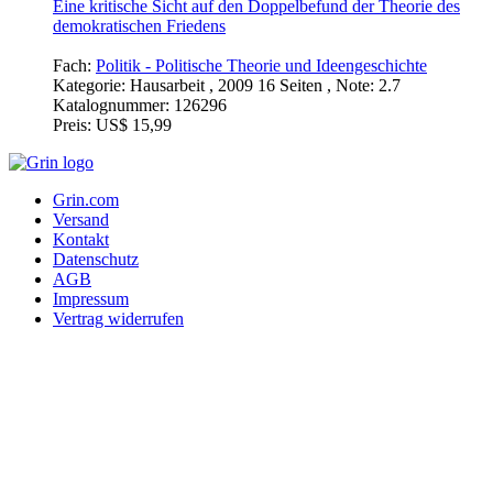
funktioniert
Die Mediation Moskaus im Gegensatz zur Vermittlung durch
die Minsker Gruppe
Fach:
Politik - Thema: Frieden und Konflikte, Sicherheit
Kategorie:
Hausarbeit , 2009 15 Seiten , Note: 1.7
Katalognummer:
126300
Preis:
US$ 15,99
Die Theorie des demokratischen Friedens – mehr Schein als
Sein?
Eine kritische Sicht auf den Doppelbefund der Theorie des
demokratischen Friedens
Fach:
Politik - Politische Theorie und Ideengeschichte
Kategorie:
Hausarbeit , 2009 16 Seiten , Note: 2.7
Katalognummer:
126296
Preis:
US$ 15,99
Grin.com
Versand