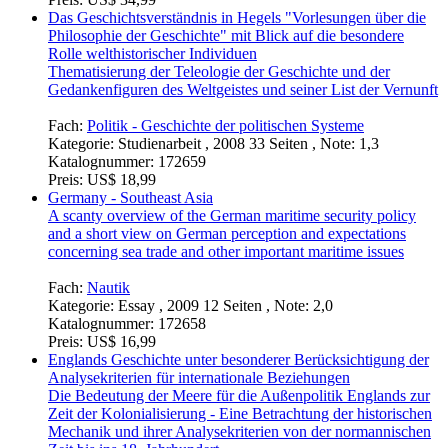
Fach:
Politik - Politische Theorie und Ideengeschichte
Kategorie:
Bachelorarbeit , 2010 69 Seiten , Note: 1,3
Katalognummer:
172661
Preis:
US$ 34,99
Das Geschichtsverständnis in Hegels "Vorlesungen über die
Philosophie der Geschichte" mit Blick auf die besondere
Rolle welthistorischer Individuen
Thematisierung der Teleologie der Geschichte und der
Gedankenfiguren des Weltgeistes und seiner List der Vernunft
Fach:
Politik - Geschichte der politischen Systeme
Kategorie:
Studienarbeit , 2008 33 Seiten , Note: 1,3
Katalognummer:
172659
Preis:
US$ 18,99
Germany - Southeast Asia
A scanty overview of the German maritime security policy
and a short view on German perception and expectations
concerning sea trade and other important maritime issues
Fach:
Nautik
Kategorie:
Essay , 2009 12 Seiten , Note: 2,0
Katalognummer:
172658