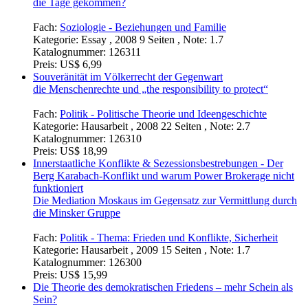
Der Einsatz der Bundeswehr "out of area"
Warum die eigene Gesellschaft die Außenpolitik mehr
beeinflusst als internationale Organisationen
Fach:
Politik - Thema: Frieden und Konflikte, Sicherheit
Kategorie:
Hausarbeit (Hauptseminar) , 2009 20 Seiten
Katalognummer:
129390
Preis:
US$ 15,99
Sex vs. Gender
Die Ungleichheit von Mann und Frau – ist der alte Streit in
die Tage gekommen?
Fach:
Soziologie - Beziehungen und Familie
Kategorie:
Essay , 2008 9 Seiten , Note: 1.7
Katalognummer:
126311
Preis:
US$ 6,99
Souveränität im Völkerrecht der Gegenwart
die Menschenrechte und „the responsibility to protect“
Fach:
Politik - Politische Theorie und Ideengeschichte
Kategorie:
Hausarbeit , 2008 22 Seiten , Note: 2.7
Katalognummer:
126310
Preis:
US$ 18,99
Innerstaatliche Konflikte & Sezessionsbestrebungen - Der
Berg Karabach-Konflikt und warum Power Brokerage nicht