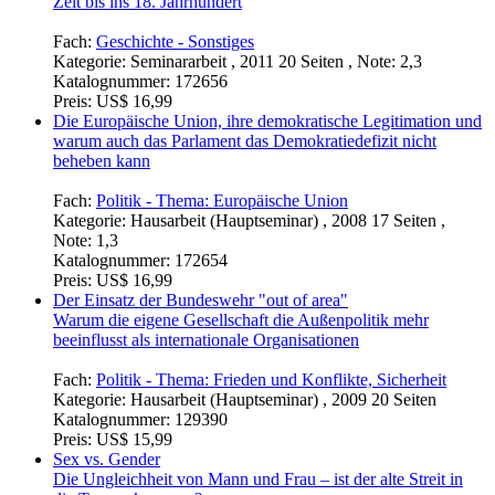
Preis:
US$ 16,99
Englands Geschichte unter besonderer Berücksichtigung der
Analysekriterien für internationale Beziehungen
Die Bedeutung der Meere für die Außenpolitik Englands zur
Zeit der Kolonialisierung - Eine Betrachtung der historischen
Mechanik und ihrer Analysekriterien von der normannischen
Zeit bis ins 18. Jahrhundert
Fach:
Geschichte - Sonstiges
Kategorie:
Seminararbeit , 2011 20 Seiten , Note: 2,3
Katalognummer:
172656
Preis:
US$ 16,99
Die Europäische Union, ihre demokratische Legitimation und
warum auch das Parlament das Demokratiedefizit nicht
beheben kann
Fach:
Politik - Thema: Europäische Union
Kategorie:
Hausarbeit (Hauptseminar) , 2008 17 Seiten ,
Note: 1,3
Katalognummer:
172654
Preis:
US$ 16,99