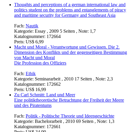
Thoughts and perceptions of a german international law and
politics student on the problems and entanglements of piracy
and maritime security for Germany and Southeast Asia
Fach:
Nautik
Kategorie:
Essay , 2009 5 Seiten , Note: 1,7
Katalognummer:
172664
Preis:
US$ 6,99
Macht und Moral - Verantwortung und Gewissen. Die 2.
Dimension des Konflikts und der gegenseitigen Bestimmung
von Macht und Moral
Die Profession des Offiziers
Fach:
Ethik
Kategorie:
Seminararbeit , 2010 17 Seiten , Note: 2,3
Katalognummer:
172662
Preis:
US$ 16,99
Zu Carl Schmitt: Land und Meer
Eine politiktheoretische Betrachtung der Freiheit der Meere
und des Piratentums