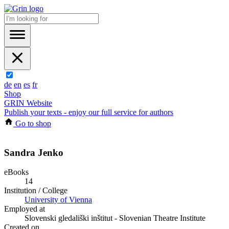
de
en
es
fr
Shop
GRIN Website
Publish your texts - enjoy our full service for authors
Go to shop
Sandra Jenko
eBooks
14
Institution / College
University of Vienna
Employed at
Slovenski gledališki inštitut - Slovenian Theatre Institute
Created on