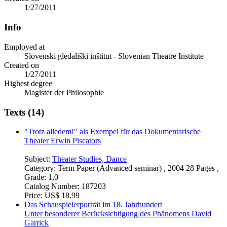
1/27/2011
Info
Employed at
Slovenski gledališki inštitut - Slovenian Theatre Institute
Created on
1/27/2011
Highest degree
Magister der Philosophie
Texts (14)
"Trotz alledem!" als Exempel für das Dokumentarische
Theater Erwin Piscators
Subject:
Theater Studies, Dance
Category:
Term Paper (Advanced seminar) , 2004 28 Pages ,
Grade: 1,0
Catalog Number:
187203
Price:
US$ 18.99
Das Schauspielerporträt im 18. Jahrhundert
Unter besonderer Berücksichtigung des Phänomens David