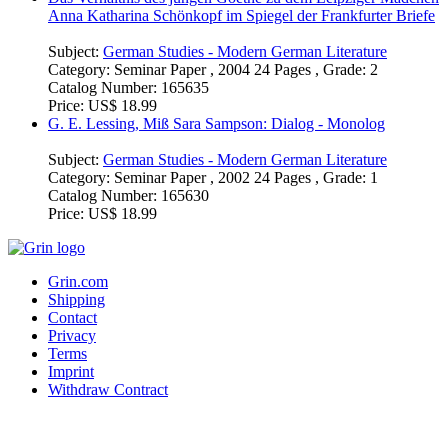
Subject:
German Studies - Modern German Literature
Category:
Seminar Paper , 2003 49 Pages , Grade: 1
Catalog Number:
165637
Price:
US$ 21.99
Das Verhältnis des jungen Goethe zu dem Leipziger Mädchen
Anna Katharina Schönkopf im Spiegel der Frankfurter Briefe
Subject:
German Studies - Modern German Literature
Category:
Seminar Paper , 2004 24 Pages , Grade: 2
Catalog Number:
165635
Price:
US$ 18.99
G. E. Lessing, Miß Sara Sampson: Dialog - Monolog
Subject:
German Studies - Modern German Literature
Category:
Seminar Paper , 2002 24 Pages , Grade: 1
Catalog Number:
165630
Price:
US$ 18.99
Grin.com
Shipping
Contact