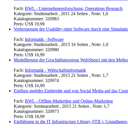
Fach:
BWL - Unternehmensforschung, Operations Research
Kategorie:
Studienarbeit , 2011 24 Seiten , Note: 1,0
Katalognummer:
320983
Preis:
US$ 19,99
Verbesserung der Usability einer Software durch eine Simulat
Fach:
Informatik - Software
Kategorie:
Studienarbeit , 2015 16 Seiten , Note: 1,0
Katalognummer:
320980
Preis:
US$ 16,99
Modellierung der Geschäftsprozesse WebShop1 mit den Met
Fach:
Informatik - Wirtschaftsinformatik
Kategorie:
Studienarbeit , 2015 21 Seiten , Note: 1,7
Katalognummer:
320974
Preis:
US$ 16,99
Einfluss mobiler Endgeräte und von Social Media auf das C
Fach:
BWL - Offline-Marketing und Online-Marketing
Kategorie:
Seminararbeit , 2015 21 Seiten , Note: 1,7
Katalognummer:
320973
Preis:
US$ 18,99
Einführung in die IT Infrastructure Library (ITIL). Grundlagen