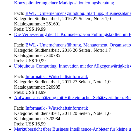
Konzeptionierung einer Marktpositionierungsberatung
Fach:
BWL - Unternehmensgründung, Start-ups, Businessplän
Kategorie:
Studienarbeit , 2016 25 Seiten , Note: 1,0
Katalognummer:
351601
Preis:
US$ 19,99
Die Verbesserung der IT-Kompetenz von Führungskräften im Be
Fach:
BWL - Unternehmensführung, Management, Organisati
Kategorie:
Studienarbeit , 2016 26 Seiten , Note: 1,7
Katalognummer:
340785
Preis:
US$ 19,99
Ubiquitous Computing. Innovation mit der Allgegenwärtigkeit d
Fach:
Informatik - Wirtschaftsinformatik
Kategorie:
Studienarbeit , 2011 27 Seiten , Note: 1,0
Katalognummer:
320985
Preis:
US$ 18,99
Aufwandsabschätzung mit Hilfe einfacher Schätzverfahren. Be
Fach:
Informatik - Wirtschaftsinformatik
Kategorie:
Studienarbeit , 2011 20 Seiten , Note: 1,0
Katalognummer:
320984
Preis:
US$ 16,99
Marktübersicht über Business Intelligence-Anbieter für kleine