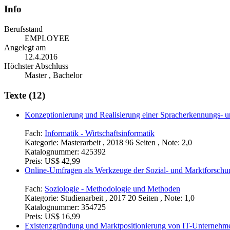
Info
Berufsstand
EMPLOYEE
Angelegt am
12.4.2016
Höchster Abschluss
Master , Bachelor
Texte (12)
Konzeptionierung und Realisierung einer Spracherkennungs- 
Fach:
Informatik - Wirtschaftsinformatik
Kategorie:
Masterarbeit , 2018 96 Seiten , Note: 2,0
Katalognummer:
425392
Preis:
US$ 42,99
Online-Umfragen als Werkzeuge der Sozial- und Marktforschu
Fach:
Soziologie - Methodologie und Methoden
Kategorie:
Studienarbeit , 2017 20 Seiten , Note: 1,0
Katalognummer:
354725
Preis:
US$ 16,99
Existenzgründung und Marktpositionierung von IT-Unternehm