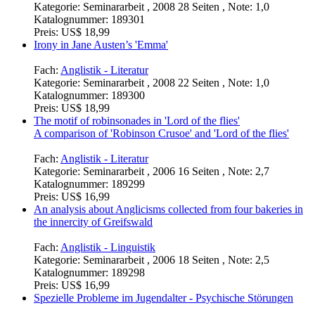
Kategorie:
Seminararbeit , 2008 28 Seiten , Note: 1,0
Katalognummer:
189301
Preis:
US$ 18,99
Irony in Jane Austen’s 'Emma'
Fach:
Anglistik - Literatur
Kategorie:
Seminararbeit , 2008 22 Seiten , Note: 1,0
Katalognummer:
189300
Preis:
US$ 18,99
The motif of robinsonades in 'Lord of the flies'
A comparison of 'Robinson Crusoe' and 'Lord of the flies'
Fach:
Anglistik - Literatur
Kategorie:
Seminararbeit , 2006 16 Seiten , Note: 2,7
Katalognummer:
189299
Preis:
US$ 16,99
An analysis about Anglicisms collected from four bakeries in
the innercity of Greifswald
Fach:
Anglistik - Linguistik
Kategorie:
Seminararbeit , 2006 18 Seiten , Note: 2,5
Katalognummer:
189298
Preis:
US$ 16,99
Spezielle Probleme im Jugendalter - Psychische Störungen