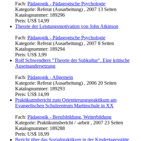
Fach:
Pädagogik - Pädagogische Psychologie
Kategorie:
Referat (Ausarbeitung) , 2007 13 Seiten
Katalognummer:
189296
Preis:
US$ 14,99
Theorie der Leistungsmotivation von John Atkinson
Fach:
Pädagogik - Pädagogische Psychologie
Kategorie:
Referat (Ausarbeitung) , 2007 8 Seiten
Katalognummer:
189294
Preis:
US$ 3,99
Rolf Schwendters "Theorie der Subkultur". Eine kritische
Auseinandersetzung
Fach:
Pädagogik - Allgemein
Kategorie:
Referat (Ausarbeitung) , 2006 20 Seiten
Katalognummer:
189293
Preis:
US$ 14,99
Praktikumsbericht zum Orientierungspraktikum am
Evangelischen Schulzentrum Martinschule in XX
Fach:
Pädagogik - Berufsbildung, Weiterbildung
Kategorie:
Praktikumsbericht / -arbeit , 2007 23 Seiten
Katalognummer:
189288
Preis:
US$ 18,99
Bericht über das Sozialpraktikum in der Kindertagesstätte