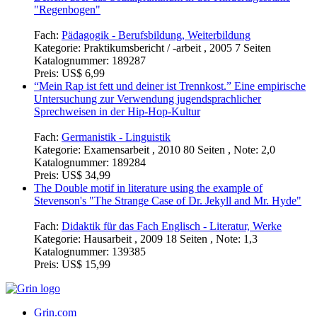
"Regenbogen"
Fach:
Pädagogik - Berufsbildung, Weiterbildung
Kategorie:
Praktikumsbericht / -arbeit , 2005 7 Seiten
Katalognummer:
189287
Preis:
US$ 6,99
“Mein Rap ist fett und deiner ist Trennkost.” Eine empirische
Untersuchung zur Verwendung jugendsprachlicher
Sprechweisen in der Hip-Hop-Kultur
Fach:
Germanistik - Linguistik
Kategorie:
Examensarbeit , 2010 80 Seiten , Note: 2,0
Katalognummer:
189284
Preis:
US$ 34,99
The Double motif in literature using the example of
Stevenson's "The Strange Case of Dr. Jekyll and Mr. Hyde"
Fach:
Didaktik für das Fach Englisch - Literatur, Werke
Kategorie:
Hausarbeit , 2009 18 Seiten , Note: 1,3
Katalognummer:
139385
Preis:
US$ 15,99
Grin.com