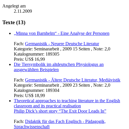
Angelegt am
2.11.2009
Texte (13)
„Minna von Barnhelm“ - Eine Analyse der Personen
Fach:
Germanistik - Neuere Deutsche Literatur
Kategorie:
Seminararbeit , 2009 15 Seiten , Note: 2,0
Katalognummer:
189305
Preis:
US$ 16,99
Die Tiersymbolik im altdeutschen Physiologus an
ausgewählten Beispielen
Fach:
Germanistik - Ältere Deutsche Literatur, Mediävistik
Kategorie:
Seminararbeit , 2009 23 Seiten , Note: 2,0
Katalognummer:
189304
Preis:
US$ 18,99
Theoretical approaches to teaching literature in the English
classroom and its practical realisation
Philip Dick’s short story “The Exit Door Leads In”
Fach:
Didaktik für das Fach Englisch - Pädagogik,
Sprachwissenschaft