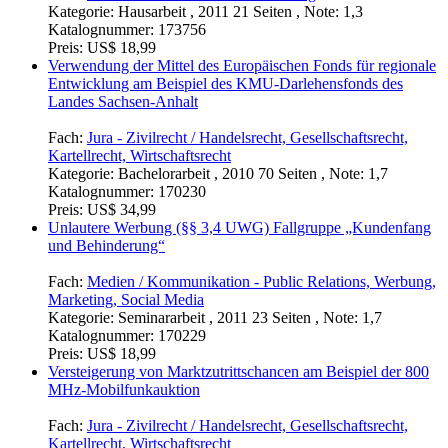
Kategorie:
Hausarbeit , 2011 21 Seiten , Note: 1,3
Katalognummer:
173756
Preis:
US$ 18,99
Verwendung der Mittel des Europäischen Fonds für regionale
Entwicklung am Beispiel des KMU-Darlehensfonds des
Landes Sachsen-Anhalt
Fach:
Jura - Zivilrecht / Handelsrecht, Gesellschaftsrecht,
Kartellrecht, Wirtschaftsrecht
Kategorie:
Bachelorarbeit , 2010 70 Seiten , Note: 1,7
Katalognummer:
170230
Preis:
US$ 34,99
Unlautere Werbung (§§ 3,4 UWG) Fallgruppe „Kundenfang
und Behinderung“
Fach:
Medien / Kommunikation - Public Relations, Werbung,
Marketing, Social Media
Kategorie:
Seminararbeit , 2011 23 Seiten , Note: 1,7
Katalognummer:
170229
Preis:
US$ 18,99
Versteigerung von Marktzutrittschancen am Beispiel der 800
MHz-Mobilfunkauktion
Fach:
Jura - Zivilrecht / Handelsrecht, Gesellschaftsrecht,
Kartellrecht, Wirtschaftsrecht