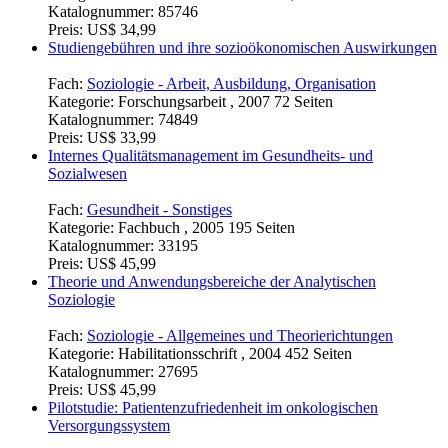
Katalognummer:
85746
Preis:
US$ 34,99
Studiengebühren und ihre sozioökonomischen Auswirkungen
Fach:
Soziologie - Arbeit, Ausbildung, Organisation
Kategorie:
Forschungsarbeit , 2007 72 Seiten
Katalognummer:
74849
Preis:
US$ 33,99
Internes Qualitätsmanagement im Gesundheits- und
Sozialwesen
Fach:
Gesundheit - Sonstiges
Kategorie:
Fachbuch , 2005 195 Seiten
Katalognummer:
33195
Preis:
US$ 45,99
Theorie und Anwendungsbereiche der Analytischen
Soziologie
Fach:
Soziologie - Allgemeines und Theorierichtungen
Kategorie:
Habilitationsschrift , 2004 452 Seiten
Katalognummer:
27695
Preis:
US$ 45,99
Pilotstudie: Patientenzufriedenheit im onkologischen
Versorgungssystem