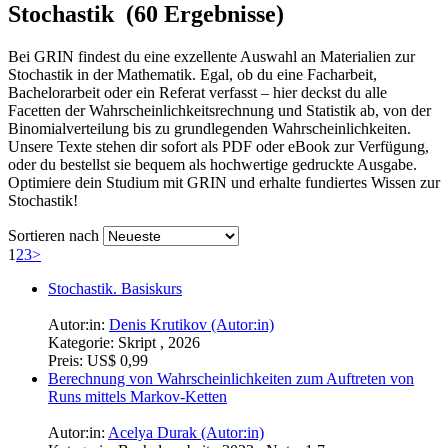
Stochastik (60 Ergebnisse)
Bei GRIN findest du eine exzellente Auswahl an Materialien zur
Stochastik in der Mathematik. Egal, ob du eine Facharbeit,
Bachelorarbeit oder ein Referat verfasst – hier deckst du alle
Facetten der Wahrscheinlichkeitsrechnung und Statistik ab, von der
Binomialverteilung bis zu grundlegenden Wahrscheinlichkeiten.
Unsere Texte stehen dir sofort als PDF oder eBook zur Verfügung,
oder du bestellst sie bequem als hochwertige gedruckte Ausgabe.
Optimiere dein Studium mit GRIN und erhalte fundiertes Wissen zur
Stochastik!
Sortieren nach
1
2
3
>
Stochastik. Basiskurs
Autor:in:
Denis Krutikov (Autor:in)
Kategorie:
Skript , 2026
Preis:
US$ 0,99
Berechnung von Wahrscheinlichkeiten zum Auftreten von
Runs mittels Markov-Ketten
Autor:in:
Acelya Durak (Autor:in)