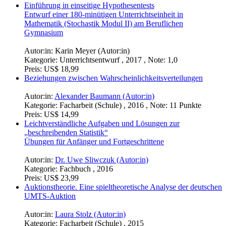
Einführung in einseitige Hypothesentests
Entwurf einer 180-minütigen Unterrichtseinheit in
Mathematik (Stochastik Modul II) am Beruflichen
Gymnasium
Autor:in:
Karin Meyer (Autor:in)
Kategorie:
Unterrichtsentwurf , 2017 , Note: 1,0
Preis:
US$ 18,99
Beziehungen zwischen Wahrscheinlichkeitsverteilungen
Autor:in:
Alexander Baumann (Autor:in)
Kategorie:
Facharbeit (Schule) , 2016 , Note: 11 Punkte
Preis:
US$ 14,99
Leichtverständliche Aufgaben und Lösungen zur
„beschreibenden Statistik“
Übungen für Anfänger und Fortgeschrittene
Autor:in:
Dr. Uwe Sliwczuk (Autor:in)
Kategorie:
Fachbuch , 2016
Preis:
US$ 23,99
Auktionstheorie. Eine spieltheoretische Analyse der deutschen
UMTS-Auktion
Autor:in:
Laura Stolz (Autor:in)
Kategorie:
Facharbeit (Schule) , 2015