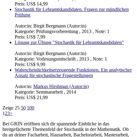
Preis:
US$ 14,99
Stochastik für Lehramtskandidaten. Fragen zur mündlichen
Prüfung
Autor:in:
Birgit Bergmann (Autor:in)
Kategorie:
Prüfungsvorbereitung , 2013 , Note: 1
Preis:
US$ 7,99
Lösung zur Übung "Stochastik für Lehramtskandidaten"
Autor:in:
Birgit Bergmann (Autor:in)
Kategorie:
Vorlesungsmitschrift , 2013 , Note: 1
Preis:
US$ 9,99
Wahrscheinlichkeitserzeugende Funktionen. Ein analytischer
Ansatz für stochastische Fragestellungen
Autor:in:
Markus Hirshman (Autor:in)
Kategorie:
Seminararbeit , 2014
Preis:
US$ 21,99
Zeige
25
50
100
1
2
3
>
Bei GRIN eröffnen sich dir spannende Einblicke in das
breitgefächerte Themenfeld der Stochastik in der Mathematik. Ob
du an deiner Facharbeit, Hausarbeit, Bachelorarbeit, Masterarbeit,