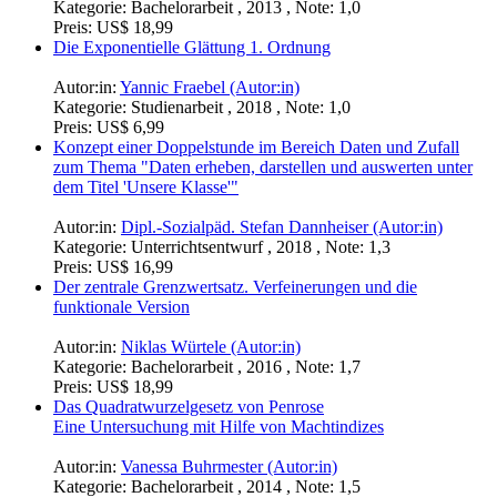
Kategorie:
Bachelorarbeit , 2013 , Note: 1,0
Preis:
US$ 18,99
Die Exponentielle Glättung 1. Ordnung
Autor:in:
Yannic Fraebel (Autor:in)
Kategorie:
Studienarbeit , 2018 , Note: 1,0
Preis:
US$ 6,99
Konzept einer Doppelstunde im Bereich Daten und Zufall
zum Thema "Daten erheben, darstellen und auswerten unter
dem Titel 'Unsere Klasse'"
Autor:in:
Dipl.-Sozialpäd. Stefan Dannheiser (Autor:in)
Kategorie:
Unterrichtsentwurf , 2018 , Note: 1,3
Preis:
US$ 16,99
Der zentrale Grenzwertsatz. Verfeinerungen und die
funktionale Version
Autor:in:
Niklas Würtele (Autor:in)
Kategorie:
Bachelorarbeit , 2016 , Note: 1,7
Preis:
US$ 18,99
Das Quadratwurzelgesetz von Penrose
Eine Untersuchung mit Hilfe von Machtindizes
Autor:in:
Vanessa Buhrmester (Autor:in)
Kategorie:
Bachelorarbeit , 2014 , Note: 1,5