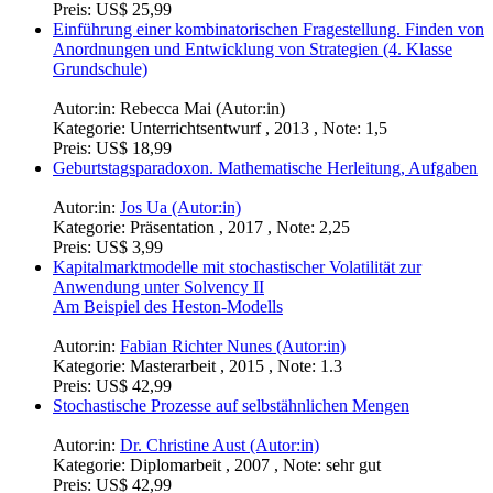
Preis:
US$ 25,99
Einführung einer kombinatorischen Fragestellung. Finden von
Anordnungen und Entwicklung von Strategien (4. Klasse
Grundschule)
Autor:in:
Rebecca Mai (Autor:in)
Kategorie:
Unterrichtsentwurf , 2013 , Note: 1,5
Preis:
US$ 18,99
Geburtstagsparadoxon. Mathematische Herleitung, Aufgaben
Autor:in:
Jos Ua (Autor:in)
Kategorie:
Präsentation , 2017 , Note: 2,25
Preis:
US$ 3,99
Kapitalmarktmodelle mit stochastischer Volatilität zur
Anwendung unter Solvency II
Am Beispiel des Heston-Modells
Autor:in:
Fabian Richter Nunes (Autor:in)
Kategorie:
Masterarbeit , 2015 , Note: 1.3
Preis:
US$ 42,99
Stochastische Prozesse auf selbstähnlichen Mengen
Autor:in:
Dr. Christine Aust (Autor:in)
Kategorie:
Diplomarbeit , 2007 , Note: sehr gut
Preis:
US$ 42,99