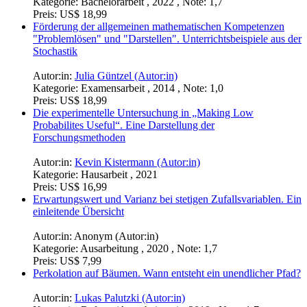
Kategorie:
Bachelorarbeit , 2022 , Note: 1,7
Preis:
US$ 18,99
Förderung der allgemeinen mathematischen Kompetenzen
"Problemlösen" und "Darstellen". Unterrichtsbeispiele aus der
Stochastik
Autor:in:
Julia Güntzel (Autor:in)
Kategorie:
Examensarbeit , 2014 , Note: 1,0
Preis:
US$ 18,99
Die experimentelle Untersuchung in „Making Low
Probabilites Useful“. Eine Darstellung der
Forschungsmethoden
Autor:in:
Kevin Kistermann (Autor:in)
Kategorie:
Hausarbeit , 2021
Preis:
US$ 16,99
Erwartungswert und Varianz bei stetigen Zufallsvariablen. Ein
einleitende Übersicht
Autor:in:
Anonym (Autor:in)
Kategorie:
Ausarbeitung , 2020 , Note: 1,7
Preis:
US$ 7,99
Perkolation auf Bäumen. Wann entsteht ein unendlicher Pfad?
Autor:in:
Lukas Palutzki (Autor:in)