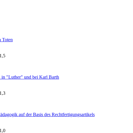
n Toten
1,5
in "Luther" und bei Karl Barth
1,3
Pädagogik auf der Basis des Rechtfertigungsartikels
1,0