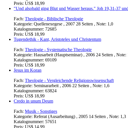
Preis:
US$ 18,99
"Und alsobald ging Blut und Wasser heraus." Joh 19,31-37 un
Fach:
Theologie - Biblische Theologie
Kategorie:
Quellenexegese , 2007 28 Seiten , Note: 1,0
Katalognummer:
72685
Preis:
US$ 18,99
Tugendethik - Kant, Aristoteles und Christentum
Fach:
Theologie - Systematische Theologie
Kategorie:
Hausarbeit (Hauptseminar) , 2006 24 Seiten , Note: 
Katalognummer:
69109
Preis:
US$ 18,99
Jesus im Koran
Fach:
Theologie - Vergleichende Religionswissenschaft
Kategorie:
Seminararbeit , 2006 22 Seiten , Note: 1,6
Katalognummer:
63824
Preis:
US$ 18,99
Credo in unum Deum
Fach:
Musik - Sonstiges
Kategorie:
Referat (Ausarbeitung) , 2005 14 Seiten , Note: 1,3
Katalognummer:
57651
Preis:
US$ 14,99