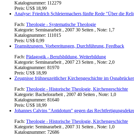
Katalognummer:
112279
Preis:
US$ 18,99
Analyse: Friedrich Schleiermachers fünfte Rede "Über die Rel
Fach:
Theologie - Systematische Theologie
Kategorie:
Seminararbeit , 2007 30 Seiten , Note: 1,7
Katalognummer:
111015
Preis:
US$ 0,99
Teamsitzungen. Vorbereitungen, Durchführung, Feedback
Fach:
Pädagogik - Berufsbildung, Weiterbildung
Kategorie:
Seminararbeit , 2007 23 Seiten , Note: 2,0
Katalognummer:
81970
Preis:
US$ 18,99
Zeugnisse frühneuzeitlicher Kirchengeschichte im Osnabrücker
Fach:
Theologie - Historische Theologie, Kirchengeschichte
Kategorie:
Bachelorarbeit , 2007 40 Seiten , Note: 1,0
Katalognummer:
81640
Preis:
US$ 18,99
Johannes Calvins "Antidotum" gegen das Rechtfertigungsdekret
Fach:
Theologie - Historische Theologie, Kirchengeschichte
Kategorie:
Seminararbeit , 2007 31 Seiten , Note: 1,0
Katalognummer:
72686