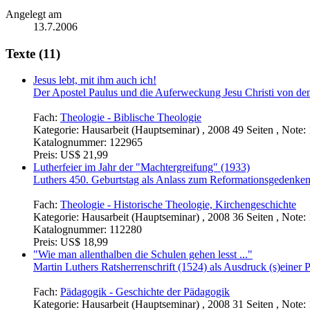
Angelegt am
13.7.2006
Texte (11)
Jesus lebt, mit ihm auch ich!
Der Apostel Paulus und die Auferweckung Jesu Christi von de
Fach:
Theologie - Biblische Theologie
Kategorie:
Hausarbeit (Hauptseminar) , 2008 49 Seiten , Note: 
Katalognummer:
122965
Preis:
US$ 21,99
Lutherfeier im Jahr der "Machtergreifung" (1933)
Luthers 450. Geburtstag als Anlass zum Reformationsgedenken 
Fach:
Theologie - Historische Theologie, Kirchengeschichte
Kategorie:
Hausarbeit (Hauptseminar) , 2008 36 Seiten , Note: 
Katalognummer:
112280
Preis:
US$ 18,99
"Wie man allenthalben die Schulen gehen lesst ..."
Martin Luthers Ratsherrenschrift (1524) als Ausdruck (s)einer 
Fach:
Pädagogik - Geschichte der Pädagogik
Kategorie:
Hausarbeit (Hauptseminar) , 2008 31 Seiten , Note: 