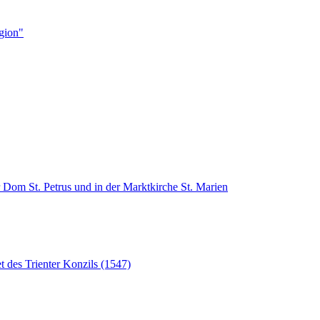
igion"
 Dom St. Petrus und in der Marktkirche St. Marien
 des Trienter Konzils (1547)