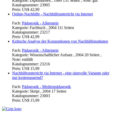
Kategorie:
Diplomarbeit , 1989 131 Seiten , Note: gut
Katalognummer:
23905
Preis:
US$ 42,99
Online-Nachhilfe - Nachhilfeunterricht via Internet
Fach:
Pädagogik - Allgemein
Kategorie:
Fachbuch , 2004 111 Seiten
Katalognummer:
23217
Preis:
US$ 42,99
Kritische Analyse der Konzeptionen von Nachhilfeinstituten
Fach:
Pädagogik - Allgemein
Kategorie:
Wissenschaftlicher Aufsatz , 2004 20 Seiten ,
Note: entfällt
Katalognummer:
23216
Preis:
US$ 15,99
Nachhilfeunterricht via Internet - eine sinnvolle Variante oder
nur kostensparend?
Fach:
Pädagogik - Medienpädagogik
Kategorie:
Skript , 2004 17 Seiten
Katalognummer:
23003
Preis:
US$ 15,99