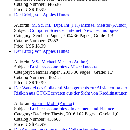
Catalog Number:
346536
Price:
US$ 19.99
Der Erfolg von Apples iTunes
Autor:in:
M. Sc. Inf., Dipl. Inf (FH) Michael Meister (Author)
Subject:
Computer Science - Internet, New Technologies
Category:
Seminar Paper , 2004 36 Pages , Grade: 1,3
Catalog Number:
32852
Price:
US$ 18.99
Der Erfolg von Apples iTunes
Autor:in:
MSc Michael Meister (Author)
Subject:
Business economics - Miscellaneous
Category:
Seminar Paper , 2005 36 Pages , Grade: 1.7
Catalog Number:
186213
Price:
US$ 19.99
Der Wandel des Collateral Managements zur Absicherung der
Risiken aus OTC-Derivaten aus der Sicht von Kreditinstituten
Autor:in:
Sabrina Mohr (Author)
Subject:
Business economics - Investment and Finance
Category:
Bachelor Thesis , 2016 102 Pages , Grade: 1,0
Catalog Number:
418668
Price:
US$ 42.99
Die Anwendungsgrenzen der Vollkostenrechnung als