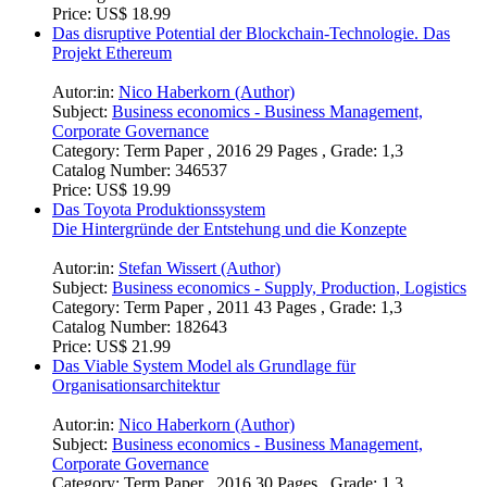
Price:
US$ 18.99
Das disruptive Potential der Blockchain-Technologie. Das
Projekt Ethereum
Autor:in:
Nico Haberkorn (Author)
Subject:
Business economics - Business Management,
Corporate Governance
Category:
Term Paper , 2016 29 Pages , Grade: 1,3
Catalog Number:
346537
Price:
US$ 19.99
Das Toyota Produktionssystem
Die Hintergründe der Entstehung und die Konzepte
Autor:in:
Stefan Wissert (Author)
Subject:
Business economics - Supply, Production, Logistics
Category:
Term Paper , 2011 43 Pages , Grade: 1,3
Catalog Number:
182643
Price:
US$ 21.99
Das Viable System Model als Grundlage für
Organisationsarchitektur
Autor:in:
Nico Haberkorn (Author)
Subject:
Business economics - Business Management,
Corporate Governance
Category:
Term Paper , 2016 30 Pages , Grade: 1,3