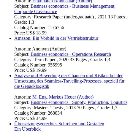
Autor:in:
Enkhnaran Boldbaatar (Author)
Subject:
Business economics - Business Management,
Corporate Governance
Category:
Research Paper (undergraduate) , 2021 13 Pages ,
Grade: 1,3
Catalog Number:
1176756
Price:
US$ 18.99
Amazon. Ein Vorbild in der Vertriebsstruktur
Autor:in:
Anonym (Author)
Subject:
Business economics - Operations Research
Category:
Term Paper , 2020 33 Pages , Grade: 1,3
Catalog Number:
955995
Price:
US$ 19.99
Analyse und Bewertung der Chancen und Risiken bei der
Umsetzung des Seamless-Travelling-Prozesses, speziell für
die Gepäcklogistik
Autor:in:
M. Eng. Markus Heuer (Author)
Subject:
Business economics - Supply, Production, Logistics
Category:
Master's Thesis , 2013 70 Pages , Grade: 1,7
Catalog Number:
268034
Price:
US$ 34.99
Übersetzungsgerechtes Schreiben und Gestalten
Ein Überblick