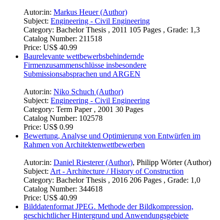
Autor:in:
Markus Heuer (Author)
Subject:
Engineering - Civil Engineering
Category:
Bachelor Thesis , 2011 105 Pages , Grade: 1,3
Catalog Number:
211518
Price:
US$ 40.99
Baurelevante wettbewerbsbehindernde
Firmenzusammenschlüsse insbesondere
Submissionsabsprachen und ARGEN
Autor:in:
Niko Schuch (Author)
Subject:
Engineering - Civil Engineering
Category:
Term Paper , 2001 30 Pages
Catalog Number:
102578
Price:
US$ 0.99
Bewertung, Analyse und Optimierung von Entwürfen im
Rahmen von Architektenwettbewerben
Autor:in:
Daniel Riesterer (Author)
,
Philipp Wörter (Author)
Subject:
Art - Architecture / History of Construction
Category:
Bachelor Thesis , 2016 206 Pages , Grade: 1,0
Catalog Number:
344618
Price:
US$ 40.99
Bilddatenformat JPEG. Methode der Bildkompression,
geschichtlicher Hintergrund und Anwendungsgebiete