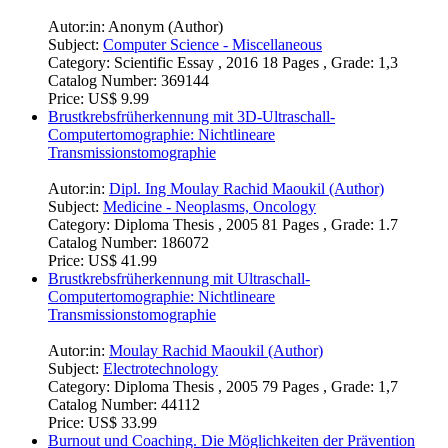
Autor:in:
Anonym (Author)
Subject:
Computer Science - Miscellaneous
Category:
Scientific Essay , 2016 18 Pages , Grade: 1,3
Catalog Number:
369144
Price:
US$ 9.99
Brustkrebsfrüherkennung mit 3D-Ultraschall-
Computertomographie: Nichtlineare
Transmissionstomographie
Autor:in:
Dipl. Ing Moulay Rachid Maoukil (Author)
Subject:
Medicine - Neoplasms, Oncology
Category:
Diploma Thesis , 2005 81 Pages , Grade: 1.7
Catalog Number:
186072
Price:
US$ 41.99
Brustkrebsfrüherkennung mit Ultraschall-
Computertomographie: Nichtlineare
Transmissionstomographie
Autor:in:
Moulay Rachid Maoukil (Author)
Subject:
Electrotechnology
Category:
Diploma Thesis , 2005 79 Pages , Grade: 1,7
Catalog Number:
44112
Price:
US$ 33.99
Burnout und Coaching. Die Möglichkeiten der Prävention