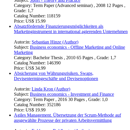
Subject:
Sport - Theory and Practice
Category:
Term Paper (Advanced seminar) , 2008 12 Pages ,
Grade: 1,7
Catalog Number:
118159
Price:
US$ 15.99
Absatzfördernde Finanzierungsmöglichkeiten als
Marketinginstrument in international agierenden Unternehmen
Autor:in:
Sebastian Hinze (Author)
Subject:
Business economics - Offline Marketing and Online
Marketing
Category:
Bachelor Thesis , 2010 65 Pages , Grade: 1,7
Catalog Number:
146390
Price:
US$ 34.99
Absicherung von Währungsrisiken. Swaps,
Devisentermingeschäfte und Devisenoptionen
Autor:in:
Linda Kron (Author)
Subject:
Business economics - Investment and Finance
Category:
Term Paper , 2016 30 Pages , Grade: 1,0
Catalog Number:
352186
Price:
US$ 19.99
Agiles Management. Übersetzung der Scrum-Methode auf
ausgewählte Prozesse der privaten Arbeitsvermittlung