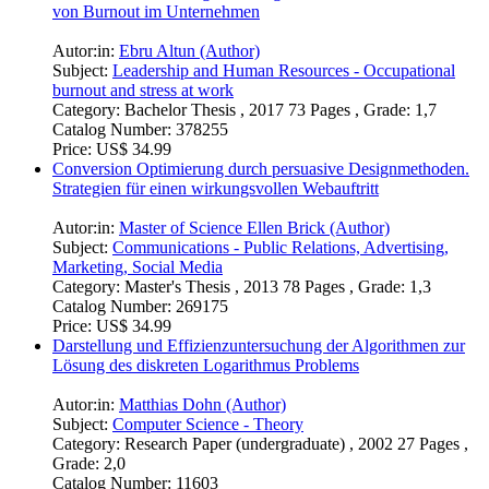
von Burnout im Unternehmen
Autor:in:
Ebru Altun (Author)
Subject:
Leadership and Human Resources - Occupational
burnout and stress at work
Category:
Bachelor Thesis , 2017 73 Pages , Grade: 1,7
Catalog Number:
378255
Price:
US$ 34.99
Conversion Optimierung durch persuasive Designmethoden.
Strategien für einen wirkungsvollen Webauftritt
Autor:in:
Master of Science Ellen Brick (Author)
Subject:
Communications - Public Relations, Advertising,
Marketing, Social Media
Category:
Master's Thesis , 2013 78 Pages , Grade: 1,3
Catalog Number:
269175
Price:
US$ 34.99
Darstellung und Effizienzuntersuchung der Algorithmen zur
Lösung des diskreten Logarithmus Problems
Autor:in:
Matthias Dohn (Author)
Subject:
Computer Science - Theory
Category:
Research Paper (undergraduate) , 2002 27 Pages ,
Grade: 2,0
Catalog Number:
11603