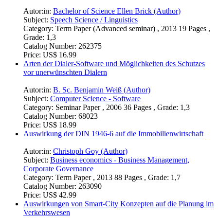
Autor:in:
Bachelor of Science Ellen Brick (Author)
Subject:
Speech Science / Linguistics
Category:
Term Paper (Advanced seminar) , 2013 19 Pages ,
Grade: 1,3
Catalog Number:
262375
Price:
US$ 16.99
Arten der Dialer-Software und Möglichkeiten des Schutzes
vor unerwünschten Dialern
Autor:in:
B. Sc. Benjamin Weiß (Author)
Subject:
Computer Science - Software
Category:
Seminar Paper , 2006 36 Pages , Grade: 1,3
Catalog Number:
68023
Price:
US$ 18.99
Auswirkung der DIN 1946-6 auf die Immobilienwirtschaft
Autor:in:
Christoph Goy (Author)
Subject:
Business economics - Business Management,
Corporate Governance
Category:
Term Paper , 2013 88 Pages , Grade: 1,7
Catalog Number:
263090
Price:
US$ 42.99
Auswirkungen von Smart-City Konzepten auf die Planung im
Verkehrswesen