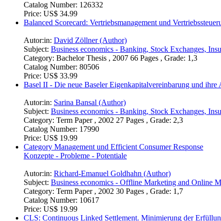
Catalog Number:
126332
Price:
US$ 34.99
Balanced Scorecard: Vertriebsmanagement und Vertriebssteuer
Autor:in:
David Zöllner (Author)
Subject:
Business economics - Banking, Stock Exchanges, Ins
Category:
Bachelor Thesis , 2007 66 Pages , Grade: 1,3
Catalog Number:
80506
Price:
US$ 33.99
Basel II - Die neue Baseler Eigenkapitalvereinbarung und ih
Autor:in:
Sarina Bansal (Author)
Subject:
Business economics - Banking, Stock Exchanges, Ins
Category:
Term Paper , 2002 27 Pages , Grade: 2,3
Catalog Number:
17990
Price:
US$ 19.99
Category Management und Efficient Consumer Response
Konzepte - Probleme - Potentiale
Autor:in:
Richard-Emanuel Goldhahn (Author)
Subject:
Business economics - Offline Marketing and Online M
Category:
Term Paper , 2002 30 Pages , Grade: 1,7
Catalog Number:
10617
Price:
US$ 19.99
CLS: Continuous Linked Settlement. Minimierung der Erfüllun