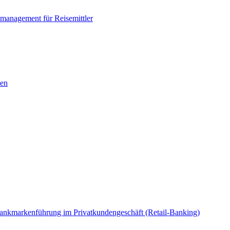
management für Reisemittler
hen
Bankmarkenführung im Privatkundengeschäft (Retail-Banking)