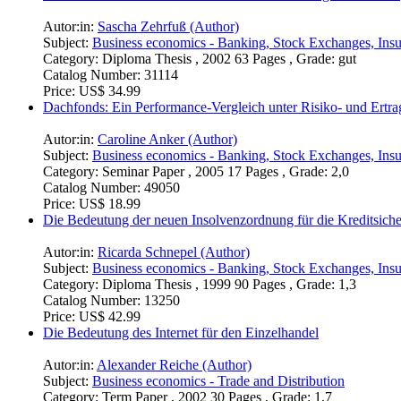
Autor:in:
Sascha Zehrfuß (Author)
Subject:
Business economics - Banking, Stock Exchanges, Ins
Category:
Diploma Thesis , 2002 63 Pages , Grade: gut
Catalog Number:
31114
Price:
US$ 34.99
Dachfonds: Ein Performance-Vergleich unter Risiko- und Ertra
Autor:in:
Caroline Anker (Author)
Subject:
Business economics - Banking, Stock Exchanges, Ins
Category:
Seminar Paper , 2005 17 Pages , Grade: 2,0
Catalog Number:
49050
Price:
US$ 18.99
Die Bedeutung der neuen Insolvenzordnung für die Kreditsich
Autor:in:
Ricarda Schnepel (Author)
Subject:
Business economics - Banking, Stock Exchanges, Ins
Category:
Diploma Thesis , 1999 90 Pages , Grade: 1,3
Catalog Number:
13250
Price:
US$ 42.99
Die Bedeutung des Internet für den Einzelhandel
Autor:in:
Alexander Reiche (Author)
Subject:
Business economics - Trade and Distribution
Category:
Term Paper , 2002 30 Pages , Grade: 1,7