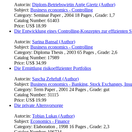
Autor:in:
Diplom-Betriebswirtin Antje Giertz (Author)
Subject:
Business economics - Controlling
Category:
Seminar Paper , 2004 18 Pages , Grade: 1,7
Catalog Number:
61403
Price:
US$ 18.99
Die Entwicklung eines Controlling-Konzeptes zur effizienten 
Autor:in:
Sarina Bansal (Author)
Subject:
Business economics - Controlling
Category:
Diploma Thesis , 2003 65 Pages , Grade: 2,6
Catalog Number:
17989
Price:
US$ 34.99
Die Ermittlung risikoeffizienter Portfolios
Autor:in:
Sascha Zehrfuß (Author)
Subject:
Business economics - Banking, Stock Exchanges, Ins
Category:
Term Paper , 2001 24 Pages , Grade: gut
Catalog Number:
31115
Price:
US$ 19.99
Die private Altersvorsorge
Autor:in:
Tobias Lukas (Author)
Subject:
Economics - Finance
Category:
Elaboration , 1998 16 Pages , Grade: 2,3
Catalog Number:
106724