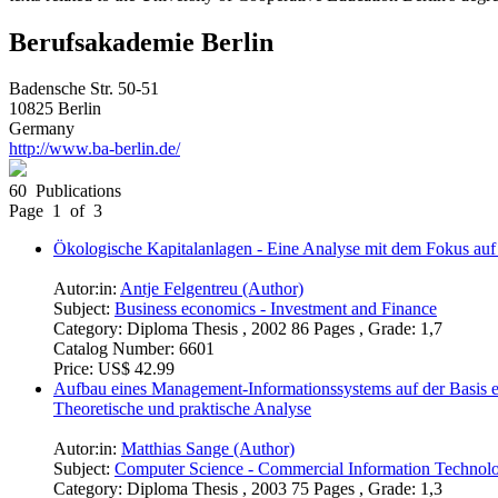
Berufsakademie Berlin
Badensche Str. 50-51
10825 Berlin
Germany
http://www.ba-berlin.de/
60 Publications
Page 1 of 3
Ökologische Kapitalanlagen - Eine Analyse mit dem Fokus auf
Autor:in:
Antje Felgentreu (Author)
Subject:
Business economics - Investment and Finance
Category:
Diploma Thesis , 2002 86 Pages , Grade: 1,7
Catalog Number:
6601
Price:
US$ 42.99
Aufbau eines Management-Informationssystems auf der Basis ein
Theoretische und praktische Analyse
Autor:in:
Matthias Sange (Author)
Subject:
Computer Science - Commercial Information Technol
Category:
Diploma Thesis , 2003 75 Pages , Grade: 1,3