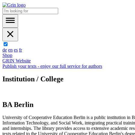
de
en
es
fr
Shop
GRIN Website
Publish your texts - enjoy our full service for authors
Institution / College
BA Berlin
University of Cooperative Education Berlin is a public institution in
Information Technology, and Social Work, integrating practical trainin
and internships. The library provides access to extensive academic re
texts related to the University of Cooperative Education Berlin's degr