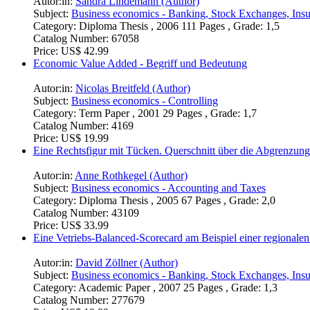
Autor:in:
Sandra Lindemann (Author)
Subject:
Business economics - Banking, Stock Exchanges, Ins
Category:
Diploma Thesis , 2006 111 Pages , Grade: 1,5
Catalog Number:
67058
Price:
US$ 42.99
Economic Value Added - Begriff und Bedeutung
Autor:in:
Nicolas Breitfeld (Author)
Subject:
Business economics - Controlling
Category:
Term Paper , 2001 29 Pages , Grade: 1,7
Catalog Number:
4169
Price:
US$ 19.99
Eine Rechtsfigur mit Tücken. Querschnitt über die Abgrenzu
Autor:in:
Anne Rothkegel (Author)
Subject:
Business economics - Accounting and Taxes
Category:
Diploma Thesis , 2005 67 Pages , Grade: 2,0
Catalog Number:
43109
Price:
US$ 33.99
Eine Vetriebs-Balanced-Scorecard am Beispiel einer regionale
Autor:in:
David Zöllner (Author)
Subject:
Business economics - Banking, Stock Exchanges, Ins
Category:
Academic Paper , 2007 25 Pages , Grade: 1,3
Catalog Number:
277679