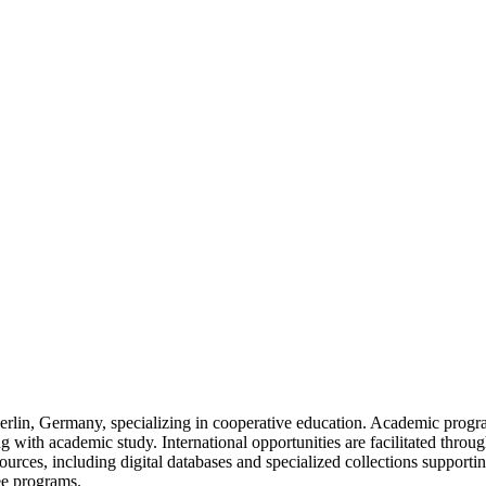
 Berlin, Germany, specializing in cooperative education. Academic prog
g with academic study. International opportunities are facilitated throu
sources, including digital databases and specialized collections suppor
ee programs.