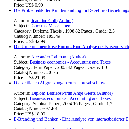
Price:
US$ 0.99
Die Problematik der Kundenbindung im Reisebüro Beziehungs
Autor:in:
Jeannine Gall (Author)
Subject:
Tourism - Miscellaneous
Category:
Diploma Thesis , 1998 82 Pages , Grade: 2.3
Catalog Number:
185349
Price:
US$ 42.99
Die Unternehmenskrise Enron - Eine Analyse der Krisenursac
Autor:in:
Alexander Lahmann (Author)
Subject:
Business economics - Accounting and Taxes
Category:
Term Paper , 2003 42 Pages , Grade: 1,0
Catalog Number:
20176
Price:
US$ 21.99
Die zeitlichen Abgrenzungen zum Jahresabschluss
Autor:in:
Diplom-Betriebswirtin Antje Giertz (Author)
Subject:
Business economics - Accounting and Taxes
Category:
Seminar Paper , 2004 16 Pages , Grade: 1,7
Catalog Number:
61401
Price:
US$ 18.99
E-Branding und Banken - Eine Analyse von internetbasierter 