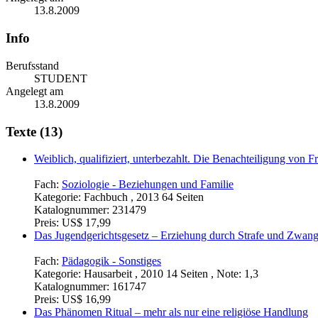
13.8.2009
Info
Berufsstand
STUDENT
Angelegt am
13.8.2009
Texte (13)
Weiblich, qualifiziert, unterbezahlt. Die Benachteiligung von 
Fach:
Soziologie - Beziehungen und Familie
Kategorie:
Fachbuch , 2013 64 Seiten
Katalognummer:
231479
Preis:
US$ 17,99
Das Jugendgerichtsgesetz – Erziehung durch Strafe und Zwan
Fach:
Pädagogik - Sonstiges
Kategorie:
Hausarbeit , 2010 14 Seiten , Note: 1,3
Katalognummer:
161747
Preis:
US$ 16,99
Das Phänomen Ritual – mehr als nur eine religiöse Handlung