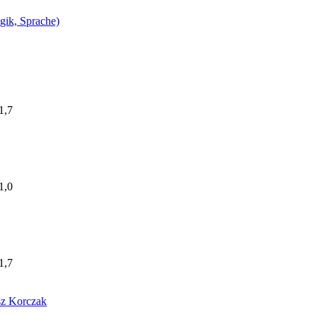
ogik, Sprache)
1,7
1,0
1,7
usz Korczak