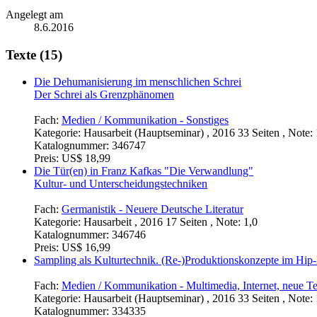
Angelegt am
8.6.2016
Texte (15)
Die Dehumanisierung im menschlichen Schrei
Der Schrei als Grenzphänomen
Fach:
Medien / Kommunikation - Sonstiges
Kategorie:
Hausarbeit (Hauptseminar) , 2016 33 Seiten , Note: 
Katalognummer:
346747
Preis:
US$ 18,99
Die Tür(en) in Franz Kafkas "Die Verwandlung"
Kultur- und Unterscheidungstechniken
Fach:
Germanistik - Neuere Deutsche Literatur
Kategorie:
Hausarbeit , 2016 17 Seiten , Note: 1,0
Katalognummer:
346746
Preis:
US$ 16,99
Sampling als Kulturtechnik. (Re-)Produktionskonzepte im Hip
Fach:
Medien / Kommunikation - Multimedia, Internet, neue T
Kategorie:
Hausarbeit (Hauptseminar) , 2016 33 Seiten , Note: 
Katalognummer:
334335