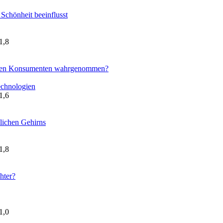
 Schönheit beeinflusst
1,8
on den Konsumenten wahrgenommen?
echnologien
1,6
lichen Gehirns
1,8
hter?
1,0