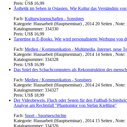
Preis:
US$ 16,99
Ästhetik im Sehen in Ostasien. Wie Kultur das Verständnis von
Fach:
Kulturwissenschaften - Sonstiges
Kategorie:
Hausarbeit (Hauptseminar) , 2014 20 Seiten , Note: 
Katalognummer:
334330
Preis:
US$ 16,99
Targeting in E-Books. Wie wird personalisierte Werbung v
Fach:
Medien / Kommunikation - Multimedia, Internet, neue T
Kategorie:
Hausarbeit (Hauptseminar) , 2014 14 Seiten , Note: 
Katalognummer:
334328
Preis:
US$ 16,99
Das Spiel des Schachcomputers als Rekonstruktion des mensch
Fach:
Medien / Kommunikation - Sonstiges
Kategorie:
Hausarbeit (Hauptseminar) , 2014 24 Seiten , Note: 
Katalognummer:
334327
Preis:
US$ 18,99
Der Videobeweis. Fluch oder Segen für den Fußball-Schiedsric
Analyse am Rechtsfall "Phantomtor von Stefan Kießling"
Fach:
Sport - Sportgeschichte
Kategorie:
Hausarbeit (Hauptseminar) , 2014 15 Seiten , Note: 
Katalognummer:
334326