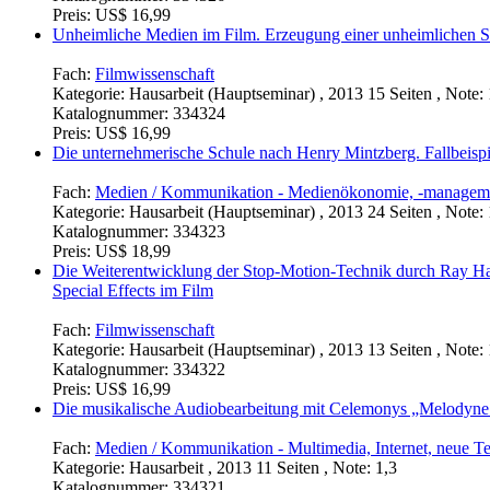
Preis:
US$ 16,99
Unheimliche Medien im Film. Erzeugung einer unheimlichen 
Fach:
Filmwissenschaft
Kategorie:
Hausarbeit (Hauptseminar) , 2013 15 Seiten , Note: 
Katalognummer:
334324
Preis:
US$ 16,99
Die unternehmerische Schule nach Henry Mintzberg. Fallbeispi
Fach:
Medien / Kommunikation - Medienökonomie, -managem
Kategorie:
Hausarbeit (Hauptseminar) , 2013 24 Seiten , Note: 
Katalognummer:
334323
Preis:
US$ 18,99
Die Weiterentwicklung der Stop-Motion-Technik durch Ray H
Special Effects im Film
Fach:
Filmwissenschaft
Kategorie:
Hausarbeit (Hauptseminar) , 2013 13 Seiten , Note: 
Katalognummer:
334322
Preis:
US$ 16,99
Die musikalische Audiobearbeitung mit Celemonys „Melodyne 
Fach:
Medien / Kommunikation - Multimedia, Internet, neue T
Kategorie:
Hausarbeit , 2013 11 Seiten , Note: 1,3
Katalognummer:
334321