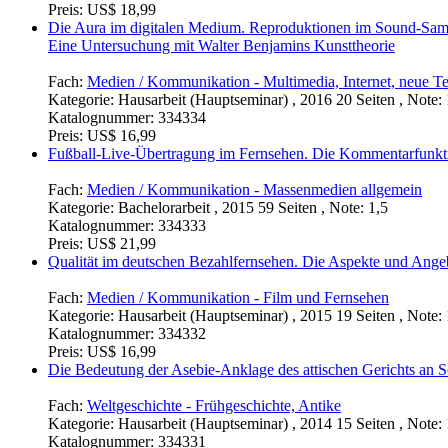
Preis:
US$ 18,99
Die Aura im digitalen Medium. Reproduktionen im Sound-Sam
Eine Untersuchung mit Walter Benjamins Kunsttheorie
Fach:
Medien / Kommunikation - Multimedia, Internet, neue T
Kategorie:
Hausarbeit (Hauptseminar) , 2016 20 Seiten , Note: 
Katalognummer:
334334
Preis:
US$ 16,99
Fußball-Live-Übertragung im Fernsehen. Die Kommentarfunktio
Fach:
Medien / Kommunikation - Massenmedien allgemein
Kategorie:
Bachelorarbeit , 2015 59 Seiten , Note: 1,5
Katalognummer:
334333
Preis:
US$ 21,99
Qualität im deutschen Bezahlfernsehen. Die Aspekte und Ang
Fach:
Medien / Kommunikation - Film und Fernsehen
Kategorie:
Hausarbeit (Hauptseminar) , 2015 19 Seiten , Note: 
Katalognummer:
334332
Preis:
US$ 16,99
Die Bedeutung der Asebie-Anklage des attischen Gerichts an So
Fach:
Weltgeschichte - Frühgeschichte, Antike
Kategorie:
Hausarbeit (Hauptseminar) , 2014 15 Seiten , Note: 
Katalognummer:
334331