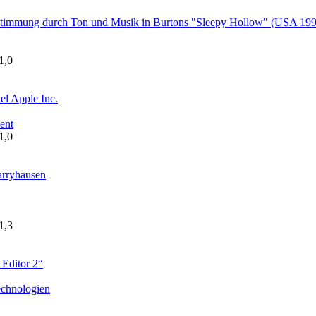
Stimmung durch Ton und Musik in Burtons "Sleepy Hollow" (USA 199
1,0
el Apple Inc.
ent
1,0
arryhausen
1,3
Editor 2“
echnologien