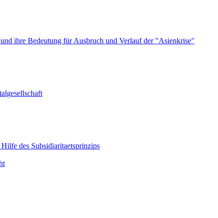
und ihre Bedeutung für Ausbruch und Verlauf der "Asienkrise"
algesellschaft
lfe des Subsidiaritaetsprinzips
ht