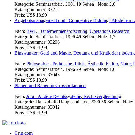
Kategorie:
Seminararbeit , 2001 18 Seiten , Note: 2,0
Katalognummer:
33211
Preis:
US$ 18,99
Angebotsmanagement und "Competitive Bidding"-Modelle in d
Fach:
BWL - Unternehmensforschung, Operations Research
Kategorie:
Seminararbeit , 1999 49 Seiten , Note: 1,7
Katalognummer:
33206
Preis:
US$ 21,99
Binswanger: Geld und Magie. Deutung und Kritik der moderne
Fach:
Philosophie - Praktische (Ethik, Ästhetik, Kultur, Natur, R
Kategorie:
Seminararbeit , 1996 29 Seiten , Note: 1,0
Katalognummer:
33043
Preis:
US$ 18,99
Planen und Bauen in Grossbritannien
Fach:
Jura - Andere Rechtssysteme, Rechtsvergleichung
Kategorie:
Hausarbeit (Hauptseminar) , 2000 56 Seiten , Note: 
Katalognummer:
33042
Preis:
US$ 21,99
Grin.com