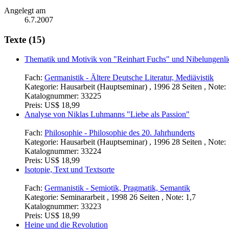
Angelegt am
6.7.2007
Texte (15)
Thematik und Motivik von "Reinhart Fuchs" und Nibelungenli
Fach:
Germanistik - Ältere Deutsche Literatur, Mediävistik
Kategorie:
Hausarbeit (Hauptseminar) , 1996 28 Seiten , Note: 
Katalognummer:
33225
Preis:
US$ 18,99
Analyse von Niklas Luhmanns "Liebe als Passion"
Fach:
Philosophie - Philosophie des 20. Jahrhunderts
Kategorie:
Hausarbeit (Hauptseminar) , 1996 28 Seiten , Note: 
Katalognummer:
33224
Preis:
US$ 18,99
Isotopie, Text und Textsorte
Fach:
Germanistik - Semiotik, Pragmatik, Semantik
Kategorie:
Seminararbeit , 1998 26 Seiten , Note: 1,7
Katalognummer:
33223
Preis:
US$ 18,99
Heine und die Revolution