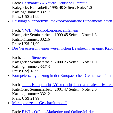
Fach:
Germanistik - Neuere Deutsche Literatur
Kategorie:
Hausarbeit , 1996 49 Seiten , Note: 1,0
Katalognummer:
33217
Preis:
US$ 21,99
Leistungsbilanzdefizite, makroökonomische Fundamentaldaten 
Fach:
VWL - Makroökonomie, allgemein
Kategorie:
Seminararbeit , 1999 45 Seiten , Note: 1,3
Katalognummer:
33216
Preis:
US$ 21,99
Die Veräusserung einer wesentlichen Beteiligung an einer Kapit
Fach:
Jura - Steuerrecht
Kategorie:
Seminararbeit , 2000 25 Seiten , Note: 1,0
Katalognummer:
33213
Preis:
US$ 18,99
Kompetenzabgrenzung in der Europaeischen Gemeinschaft mit Hi
Fach:
Jura - Europarecht, Völkerrecht, Internationales Privatrec
Kategorie:
Seminararbeit , 2001 47 Seiten , Note: 2,0
Katalognummer:
33212
Preis:
US$ 21,99
Marktplaetze als Geschaeftsmodell
Fach:
BWL - Offline-Marketing und Online-Marketing