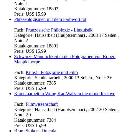
Note: 1
Katalognummer:
18892
Preis:
US$ 15,99
Phraseologismen mit dem Farbwort rot
Fach:
Französische Philologie - Linguistik
Kategorie:
Hausarbeit (Hauptseminar) , 2003 17 Seiten ,
Note: 2
Katalognummer:
18891
Preis:
US$ 15,99
Schwarze Männlichkeit in den Fotografien von Robert
Mapplethorpe
Fach:
Kunst - Fotografie und Film
Kategorie:
Seminararbeit , 2000 13 Seiten , Note: 2+
Katalognummer:
7385
Preis:
US$ 15,99
Kameraarbeit in Wong Kar-Wai's In the mood for love
Fach:
Filmwissenschaft
Kategorie:
Hausarbeit (Hauptseminar) , 2002 20 Seiten ,
Note: 2 +
Katalognummer:
7384
Preis:
US$ 15,99
Bram Stoker's Dracula