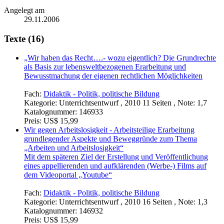
Angelegt am
29.11.2006
Texte (16)
„Wir haben das Recht….- wozu eigentlich? Die Grundrechte
als Basis zur lebensweltbezogenen Erarbeitung und
Bewusstmachung der eigenen rechtlichen Möglichkeiten
Fach:
Didaktik - Politik, politische Bildung
Kategorie:
Unterrichtsentwurf , 2010 11 Seiten , Note: 1,7
Katalognummer:
146933
Preis:
US$ 15,99
Wir gegen Arbeitslosigkeit - Arbeitsteilige Erarbeitung
grundlegender Aspekte und Beweggründe zum Thema
„Arbeiten und Arbeitslosigkeit“
Mit dem späteren Ziel der Erstellung und Veröffentlichung
eines appellierenden und aufklärenden (Werbe-) Films auf
dem Videoportal „Youtube“
Fach:
Didaktik - Politik, politische Bildung
Kategorie:
Unterrichtsentwurf , 2010 16 Seiten , Note: 1,3
Katalognummer:
146932
Preis:
US$ 15,99