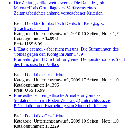
Der Zeitungsartikelwettbewerb - Die Ballade „John
Maynard“ als Grundlage des Verfassens eines
Zeitungsberichtes anhand vorgegebener Kriterien
Fach:
Didaktik für das Fach Deutsch - Pädagogik,
Sprachwissenschaft
Kategorie:
Unterrichtsentwurf , 2010 10 Seiten , Note: 1,7
Katalognummer:
146931
Preis:
US$ 6,99
L`Etat c`est moi - aber nicht mit uns! Die Stimmungen des
Volkes gegen den König im Jahr 1789
Erarbeitung und Durchführung einer Demonstration aus Sicht
des französischen Volkes
Fach:
Didaktik - Geschichte
Kategorie:
Unterrichtsentwurf , 2009 17 Seiten , Note: 1.0
Katalognummer:
141396
Preis:
US$ 15,99
Eine ästhetisch-empathische Annäherung an das
Soldatendasein im Ersten Weltkrieg (Unterichtsskizze)
Präsentation und Erarbeitung von Sinneseindrücken
Fach:
Didaktik - Geschichte
Kategorie:
Unterrichtsentwurf , 2009 10 Seiten , Note: 1.0
Katalognummer:
132229