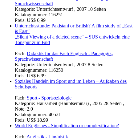
„The USA Patriot Act“ – ein Lerntempo-Duett
Fach:
Didaktik für das Fach Englisch - Pädagogik,
Sprachwissenschaft
Kategorie:
Unterrichtsentwurf , 2007 10 Seiten
Katalognummer:
116251
Preis:
US$ 6,99
Unterrichtsstunde: Pakistani or British? A film study of „East
is East“
„Silent Viewing of a deleted scene“ – SUS entwickeln eine
Tonspur zum Bild
Fach:
Didaktik für das Fach Englisch - Pädagogik,
Sprachwissenschaft
Kategorie:
Unterrichtsentwurf , 2007 8 Seiten
Katalognummer:
116250
Preis:
US$ 6,99
Soziales Handeln im Sport und im Leben – Aufgaben des
Schulsports
Fach:
Sport - Sportsoziologie
Kategorie:
Hausarbeit (Hauptseminar) , 2005 28 Seiten ,
Note: 2,0