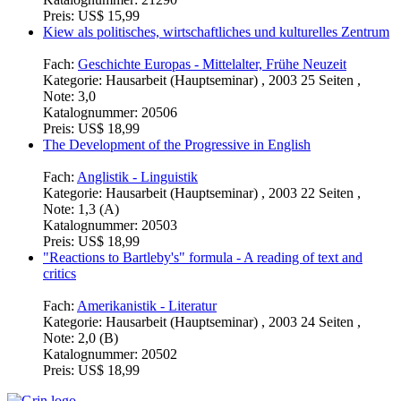
Sean O'Casey's Dublin Trilogy: A closer look on how social
settings and political events interact with the characters and
lead to certain features in their portrayal
Fach:
Anglistik - Literatur
Kategorie:
Seminararbeit , 2001 17 Seiten , Note: 2,0 (B)
Katalognummer:
21290
Preis:
US$ 15,99
Kiew als politisches, wirtschaftliches und kulturelles Zentrum
Fach:
Geschichte Europas - Mittelalter, Frühe Neuzeit
Kategorie:
Hausarbeit (Hauptseminar) , 2003 25 Seiten ,
Note: 3,0
Katalognummer:
20506
Preis:
US$ 18,99
The Development of the Progressive in English
Fach:
Anglistik - Linguistik
Kategorie:
Hausarbeit (Hauptseminar) , 2003 22 Seiten ,
Note: 1,3 (A)
Katalognummer:
20503