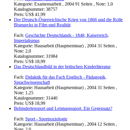
Katalognummer:
40521
Preis:
US$ 18,99
World Englishes - Simplification or complexification?
Fach:
Anglistik - Linguistik
Kategorie:
Examensarbeit , 2004 91 Seiten , Note: 1,0
Katalognummer:
38757
Preis:
US$ 41,99
Der Deutsch-Österreichische Krieg von 1866 und die Rolle
Bismarcks in Film und Realität
Fach:
Geschichte Deutschlands - 1848, Kaiserreich,
Imperialismus
Kategorie:
Hausarbeit (Hauptseminar) , 2004 31 Seiten ,
Note: 2,0
Katalognummer:
31984
Preis:
US$ 18,99
Das Deutschlandbild in der britischen Kinderliteratur
Fach:
Didaktik für das Fach Englisch - Pädagogik,
Sprachwissenschaft
Kategorie:
Hausarbeit (Hauptseminar) , 2004 31 Seiten ,
Note: 1,25
Katalognummer:
31440