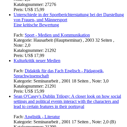
Preis:
US$ 18,99
Behindertensport und Leistungssport. Ein Gegensatz?
Fach:
Sport - Sportsoziologie
Kategorie:
Hausarbeit (Hauptseminar) , 2004 12 Seiten ,
Note: 2,0
Katalognummer:
27276
Preis:
US$ 15,99
Unterschiede in der Sportberichterstattung bei der Darstellung
von Frauen- und Männersport
Eine kritische Bewertung
Fach:
Sport - Medien und Kommunikation
Kategorie:
Hausarbeit (Hauptseminar) , 2003 32 Seiten ,
Note: 2,0
Katalognummer:
21292
Preis:
US$ 17,99
Kulturkritik neuer Medien
Fach:
Didaktik für das Fach Englisch - Pädagogik,
Sprachwissenschaft
Kategorie:
Seminararbeit , 2001 18 Seiten , Note: 3,0
Katalognummer:
21291
Preis:
US$ 15,99