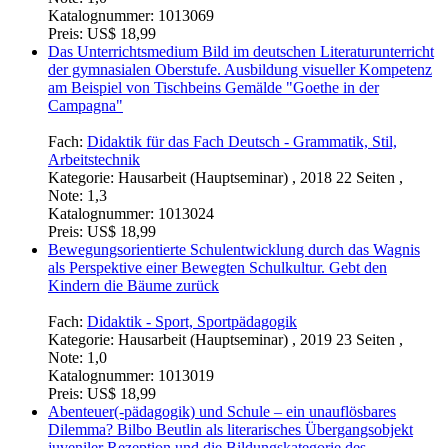
Katalognummer:
1013069
Preis:
US$ 18,99
Das Unterrichtsmedium Bild im deutschen Literaturunterricht
der gymnasialen Oberstufe. Ausbildung visueller Kompetenz
am Beispiel von Tischbeins Gemälde "Goethe in der
Campagna"
Fach:
Didaktik für das Fach Deutsch - Grammatik, Stil,
Arbeitstechnik
Kategorie:
Hausarbeit (Hauptseminar) , 2018 22 Seiten ,
Note: 1,3
Katalognummer:
1013024
Preis:
US$ 18,99
Bewegungsorientierte Schulentwicklung durch das Wagnis
als Perspektive einer Bewegten Schulkultur. Gebt den
Kindern die Bäume zurück
Fach:
Didaktik - Sport, Sportpädagogik
Kategorie:
Hausarbeit (Hauptseminar) , 2019 23 Seiten ,
Note: 1,0
Katalognummer:
1013019
Preis:
US$ 18,99
Abenteuer(-pädagogik) und Schule – ein unauflösbares
Dilemma? Bilbo Beutlin als literarisches Übergangsobjekt
juveniler Rezeption und die Bildungskategorie des