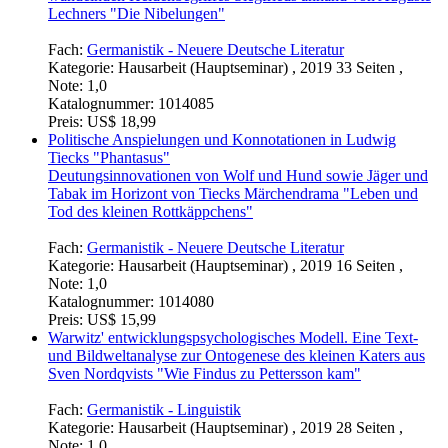
Lechners "Die Nibelungen"
Fach:
Germanistik - Neuere Deutsche Literatur
Kategorie:
Hausarbeit (Hauptseminar) , 2019 33 Seiten ,
Note: 1,0
Katalognummer:
1014085
Preis:
US$ 18,99
Politische Anspielungen und Konnotationen in Ludwig
Tiecks "Phantasus"
Deutungsinnovationen von Wolf und Hund sowie Jäger und
Tabak im Horizont von Tiecks Märchendrama "Leben und
Tod des kleinen Rottkäppchens"
Fach:
Germanistik - Neuere Deutsche Literatur
Kategorie:
Hausarbeit (Hauptseminar) , 2019 16 Seiten ,
Note: 1,0
Katalognummer:
1014080
Preis:
US$ 15,99
Warwitz' entwicklungspsychologisches Modell. Eine Text-
und Bildweltanalyse zur Ontogenese des kleinen Katers aus
Sven Nordqvists "Wie Findus zu Pettersson kam"
Fach:
Germanistik - Linguistik
Kategorie:
Hausarbeit (Hauptseminar) , 2019 28 Seiten ,
Note: 1,0