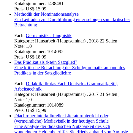
Katalognummer:
1438481
Preis:
US$ 15,99
Methodik der Nominationsanalyse
Ein Leitfaden zur Durchführung einer selbigen samt kritischer
Betrachtung
Fach:
Germanistik - Linguistik
Kategorie:
Hausarbeit (Hauptseminar) , 2018 22 Seiten ,
Note: 1,0
Katalognummer:
1014092
Preis:
US$ 18,99
Das Prädikat als (k)ein Satzglied?
Eine kritische Betrachtung der Schulgrammatik anhand des
Prädikats in der Satzgliedlehre
Fach:
Didaktik für das Fach Deutsch - Grammatik, Stil,
Arbeitstechnik
Kategorie:
Hausarbeit (Hauptseminar) , 2017 21 Seiten ,
Note: 1,0
Katalognummer:
1014089
Preis:
US$ 15,99
Diachroner interkultureller Literaturunterricht oder
(vermeintliche) Mediävistik in der heutigen Schule
Eine Analyse der didaktischen Nutzbarkeit des sich
wandelnden Heldenbegriffes Siegfrieds anhand von Auguste