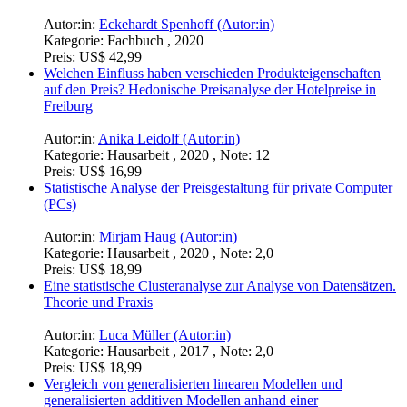
Autor:in:
Eckehardt Spenhoff (Autor:in)
Kategorie:
Fachbuch , 2020
Preis:
US$ 42,99
Welchen Einfluss haben verschieden Produkteigenschaften
auf den Preis? Hedonische Preisanalyse der Hotelpreise in
Freiburg
Autor:in:
Anika Leidolf (Autor:in)
Kategorie:
Hausarbeit , 2020 , Note: 12
Preis:
US$ 16,99
Statistische Analyse der Preisgestaltung für private Computer
(PCs)
Autor:in:
Mirjam Haug (Autor:in)
Kategorie:
Hausarbeit , 2020 , Note: 2,0
Preis:
US$ 18,99
Eine statistische Clusteranalyse zur Analyse von Datensätzen.
Theorie und Praxis
Autor:in:
Luca Müller (Autor:in)
Kategorie:
Hausarbeit , 2017 , Note: 2,0
Preis:
US$ 18,99
Vergleich von generalisierten linearen Modellen und
generalisierten additiven Modellen anhand einer