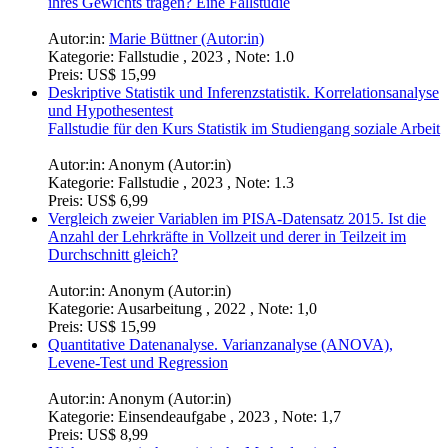
ihres Gewichts tragen? Eine Fallstudie
Autor:in:
Marie Büttner (Autor:in)
Kategorie:
Fallstudie , 2023 , Note: 1.0
Preis:
US$ 15,99
Deskriptive Statistik und Inferenzstatistik. Korrelationsanalyse
und Hypothesentest
Fallstudie für den Kurs Statistik im Studiengang soziale Arbeit
Autor:in:
Anonym (Autor:in)
Kategorie:
Fallstudie , 2023 , Note: 1.3
Preis:
US$ 6,99
Vergleich zweier Variablen im PISA-Datensatz 2015. Ist die
Anzahl der Lehrkräfte in Vollzeit und derer in Teilzeit im
Durchschnitt gleich?
Autor:in:
Anonym (Autor:in)
Kategorie:
Ausarbeitung , 2022 , Note: 1,0
Preis:
US$ 15,99
Quantitative Datenanalyse. Varianzanalyse (ANOVA),
Levene-Test und Regression
Autor:in:
Anonym (Autor:in)
Kategorie:
Einsendeaufgabe , 2023 , Note: 1,7
Preis:
US$ 8,99