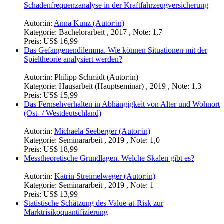
Schadenfrequenzanalyse in der Kraftfahrzeugversicherung
Autor:in:
Anna Kunz (Autor:in)
Kategorie:
Bachelorarbeit , 2017 , Note: 1,7
Preis:
US$ 16,99
Das Gefangenendilemma. Wie können Situationen mit der
Spieltheorie analysiert werden?
Autor:in:
Philipp Schmidt (Autor:in)
Kategorie:
Hausarbeit (Hauptseminar) , 2019 , Note: 1,3
Preis:
US$ 15,99
Das Fernsehverhalten in Abhängigkeit von Alter und Wohnort
(Ost- / Westdeutschland)
Autor:in:
Michaela Seeberger (Autor:in)
Kategorie:
Seminararbeit , 2019 , Note: 1,0
Preis:
US$ 18,99
Messtheoretische Grundlagen. Welche Skalen gibt es?
Autor:in:
Katrin Streimelweger (Autor:in)
Kategorie:
Seminararbeit , 2019 , Note: 1
Preis:
US$ 13,99
Statistische Schätzung des Value-at-Risk zur
Marktrisikoquantifizierung