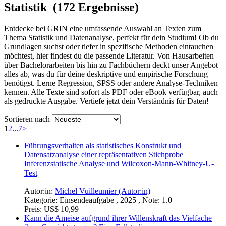
Statistik (172 Ergebnisse)
Entdecke bei GRIN eine umfassende Auswahl an Texten zum
Thema Statistik und Datenanalyse, perfekt für dein Studium! Ob du
Grundlagen suchst oder tiefer in spezifische Methoden eintauchen
möchtest, hier findest du die passende Literatur. Von Hausarbeiten
über Bachelorarbeiten bis hin zu Fachbüchern deckt unser Angebot
alles ab, was du für deine deskriptive und empirische Forschung
benötigst. Lerne Regression, SPSS oder andere Analyse-Techniken
kennen. Alle Texte sind sofort als PDF oder eBook verfügbar, auch
als gedruckte Ausgabe. Vertiefe jetzt dein Verständnis für Daten!
Sortieren nach
1
2
...
7
>
Führungsverhalten als statistisches Konstrukt und
Datensatzanalyse einer repräsentativen Stichprobe
Inferenzstatische Analyse und Wilcoxon-Mann-Whitney-U-
Test
Autor:in:
Michel Vuilleumier (Autor:in)
Kategorie:
Einsendeaufgabe , 2025 , Note: 1.0
Preis:
US$ 10,99
Kann die Ameise aufgrund ihrer Willenskraft das Vielfache