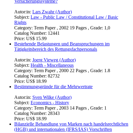
Versicherungssysteme?
Autor:in:
Lars Zwahr (Author)
Subject:
Law - Public Law / Constitutional Law / Basic
Rights
Category:
Term Paper , 2002 19 Pages , Grade: 1,0
Catalog Number:
12441
Price:
US$ 15.99
Bestehende Belastungen und Beanspruchungen im
Tätigkeitsbereich des Rettungsfachpersonals
Autor:in:
Joerg Vieweg (Author)
Subject:
Health - Miscellaneous
Category:
Term Paper , 2000 22 Pages , Grade: 1.8
Catalog Number:
82732
Price:
US$ 18.99
Bestimmungsgründe für die Mehrwertrate
Autor:in:
Sven Wilke (Author)
Subject:
Economics - History
Category:
Term Paper , 2003 14 Pages , Grade: 1
Catalog Number:
28343
Price:
US$ 18.99
Bilanzielle Behandlung von Marken nach handelsrechtlichen
(HGB) und internationalen (IFRS/IAS) Vorschriften