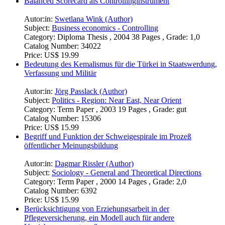
Balanced Scorecard als Controllinginstrument
Autor:in:
Swetlana Wink (Author)
Subject:
Business economics - Controlling
Category:
Diploma Thesis , 2004 38 Pages , Grade: 1,0
Catalog Number:
34022
Price:
US$ 19.99
Bedeutung des Kemalismus für die Türkei in Staatswerdung,
Verfassung und Militär
Autor:in:
Jörg Passlack (Author)
Subject:
Politics - Region: Near East, Near Orient
Category:
Term Paper , 2003 19 Pages , Grade: gut
Catalog Number:
15306
Price:
US$ 15.99
Begriff und Funktion der Schweigespirale im Prozeß
öffentlicher Meinungsbildung
Autor:in:
Dagmar Rissler (Author)
Subject:
Sociology - General and Theoretical Directions
Category:
Term Paper , 2000 14 Pages , Grade: 2,0
Catalog Number:
6392
Price:
US$ 15.99
Berücksichtigung von Erziehungsarbeit in der
Pflegeversicherung, ein Modell auch für andere