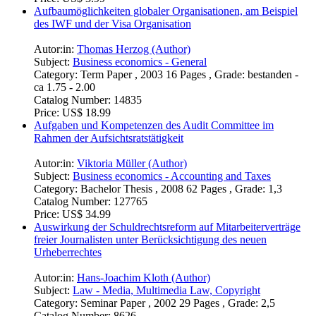
Aufbaumöglichkeiten globaler Organisationen, am Beispiel
des IWF und der Visa Organisation
Autor:in:
Thomas Herzog (Author)
Subject:
Business economics - General
Category:
Term Paper , 2003 16 Pages , Grade: bestanden -
ca 1.75 - 2.00
Catalog Number:
14835
Price:
US$ 18.99
Aufgaben und Kompetenzen des Audit Committee im
Rahmen der Aufsichtsratstätigkeit
Autor:in:
Viktoria Müller (Author)
Subject:
Business economics - Accounting and Taxes
Category:
Bachelor Thesis , 2008 62 Pages , Grade: 1,3
Catalog Number:
127765
Price:
US$ 34.99
Auswirkung der Schuldrechtsreform auf Mitarbeiterverträge
freier Journalisten unter Berücksichtigung des neuen
Urheberrechtes
Autor:in:
Hans-Joachim Kloth (Author)
Subject:
Law - Media, Multimedia Law, Copyright
Category:
Seminar Paper , 2002 29 Pages , Grade: 2,5
Catalog Number:
8626