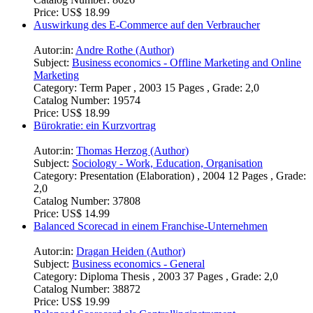
Price:
US$ 18.99
Auswirkung des E-Commerce auf den Verbraucher
Autor:in:
Andre Rothe (Author)
Subject:
Business economics - Offline Marketing and Online
Marketing
Category:
Term Paper , 2003 15 Pages , Grade: 2,0
Catalog Number:
19574
Price:
US$ 18.99
Bürokratie: ein Kurzvortrag
Autor:in:
Thomas Herzog (Author)
Subject:
Sociology - Work, Education, Organisation
Category:
Presentation (Elaboration) , 2004 12 Pages , Grade:
2,0
Catalog Number:
37808
Price:
US$ 14.99
Balanced Scorecad in einem Franchise-Unternehmen
Autor:in:
Dragan Heiden (Author)
Subject:
Business economics - General
Category:
Diploma Thesis , 2003 37 Pages , Grade: 2,0
Catalog Number:
38872
Price:
US$ 19.99