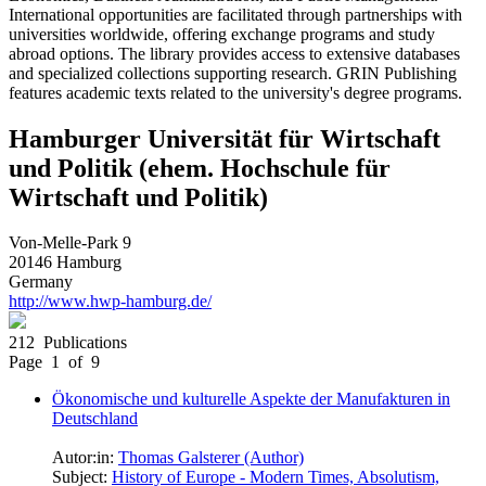
International opportunities are facilitated through partnerships with
universities worldwide, offering exchange programs and study
abroad options. The library provides access to extensive databases
and specialized collections supporting research. GRIN Publishing
features academic texts related to the university's degree programs.
Hamburger Universität für Wirtschaft
und Politik (ehem. Hochschule für
Wirtschaft und Politik)
Von-Melle-Park 9
20146 Hamburg
Germany
http://www.hwp-hamburg.de/
212 Publications
Page 1 of 9
Ökonomische und kulturelle Aspekte der Manufakturen in
Deutschland
Autor:in:
Thomas Galsterer (Author)
Subject:
History of Europe - Modern Times, Absolutism,