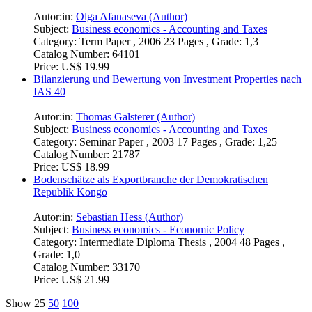
Autor:in:
Olga Afanaseva (Author)
Subject:
Business economics - Accounting and Taxes
Category:
Term Paper , 2006 23 Pages , Grade: 1,3
Catalog Number:
64101
Price:
US$ 19.99
Bilanzierung und Bewertung von Investment Properties nach
IAS 40
Autor:in:
Thomas Galsterer (Author)
Subject:
Business economics - Accounting and Taxes
Category:
Seminar Paper , 2003 17 Pages , Grade: 1,25
Catalog Number:
21787
Price:
US$ 18.99
Bodenschätze als Exportbranche der Demokratischen
Republik Kongo
Autor:in:
Sebastian Hess (Author)
Subject:
Business economics - Economic Policy
Category:
Intermediate Diploma Thesis , 2004 48 Pages ,
Grade: 1,0
Catalog Number:
33170
Price:
US$ 21.99
Show
25
50
100