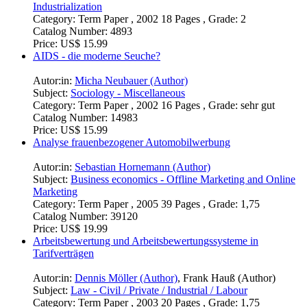
Industrialization
Category:
Term Paper , 2002 18 Pages , Grade: 2
Catalog Number:
4893
Price:
US$ 15.99
AIDS - die moderne Seuche?
Autor:in:
Micha Neubauer (Author)
Subject:
Sociology - Miscellaneous
Category:
Term Paper , 2002 16 Pages , Grade: sehr gut
Catalog Number:
14983
Price:
US$ 15.99
Analyse frauenbezogener Automobilwerbung
Autor:in:
Sebastian Hornemann (Author)
Subject:
Business economics - Offline Marketing and Online
Marketing
Category:
Term Paper , 2005 39 Pages , Grade: 1,75
Catalog Number:
39120
Price:
US$ 19.99
Arbeitsbewertung und Arbeitsbewertungssysteme in
Tarifverträgen
Autor:in:
Dennis Möller (Author)
,
Frank Hauß (Author)
Subject:
Law - Civil / Private / Industrial / Labour
Category:
Term Paper , 2003 20 Pages , Grade: 1,75