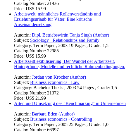
Catalog Number:
21936
Price:
US$ 15.99
Arbeitswelt, männliches Rollenverständnis und
Erziehungsurlaub für Väter: Eine kritische
Auseinandersetzung
Autor:in:
Dipl. Betriebswirtin Tanja Singh (Author)
Subject:
Sociology - Relationships and Family
Category:
Term Paper , 2003 19 Pages , Grade: 1,5
Catalog Number:
22985
Price:
US$ 15.99
Arbeitszeitflexibilisierung. Der Wandel der Arbeitszeit.
Hintergründe, Modelle und rechtliche Rahmenbedingungen.
Autor:in:
Jordan von Kröcher (Author)
Subject:
Business economics - Law
Category:
Bachelor Thesis , 2003 54 Pages , Grade: 1,5
Catalog Number:
21372
Price:
US$ 21.99
Arten und Umsetzung des "Benchmarking" in Unternehmen
Autor:in:
Barbara Eden (Author)
Subject:
Business economics - Controlling
Category:
Term Paper , 2005 25 Pages , Grade: 1,0
Catalog Number:
66997