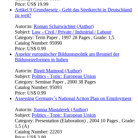
Price:
US$ 19.99
Artikel 9 Grundgesetz - Geht das Streikrecht in Deutschland
zu weit?
Autor:in:
Roman Scharwächter (Author)
Subject:
Law - Civil / Private / Industrial / Labour
Category:
Term Paper , 1997 28 Pages , Grade: 1,5
Catalog Number:
95990
Price:
US$ 0.99
Aspekte europäischer Bildungspolitik am Besipiel der
Bildungsreformen in Italien
Autor:in:
Birgit Mamood (Author)
Subject:
Politics - Topic: European Union
Category:
Seminar Paper , 2000 38 Pages
Catalog Number:
95093
Price:
US$ 0.99
Assessing Germany´s National Action Plan on Employment
Autor:in:
Joanna Mastalerek (Author)
Subject:
Politics - Topic: European Union
Category:
Presentation (Elaboration) , 2004 10 Pages , Grade:
1,5 (A)
Catalog Number:
22203
Price:
US$ 3.99